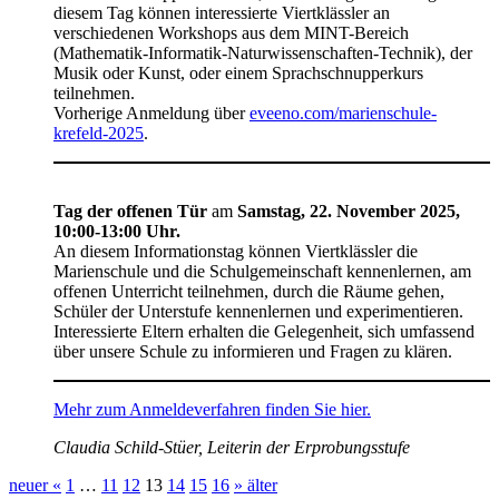
diesem Tag können interessierte Viertklässler an
verschiedenen Workshops aus dem MINT-Bereich
(Mathematik-Informatik-Naturwissenschaften-Technik), der
Musik oder Kunst, oder einem Sprachschnupperkurs
teilnehmen.
Vorherige Anmeldung über
eveeno.com/marienschule-
krefeld-2025
.
Tag der offenen Tür
am
Samstag, 22. November 2025,
10:00-13:00 Uhr.
An diesem Informationstag können Viertklässler die
Marienschule und die Schulgemeinschaft kennenlernen, am
offenen Unterricht teilnehmen, durch die Räume gehen,
Schüler der Unterstufe kennenlernen und experimentieren.
Interessierte Eltern erhalten die Gelegenheit, sich umfassend
über unsere Schule zu informieren und Fragen zu klären.
Mehr zum Anmeldeverfahren finden Sie hier.
Claudia Schild-Stüer, Leiterin der Erprobungsstufe
neuer «
1
…
11
12
13
14
15
16
» älter