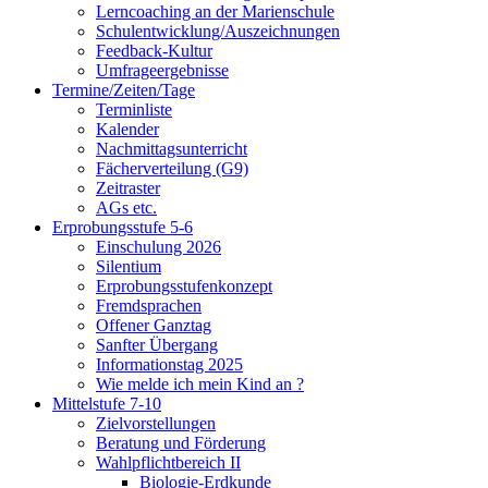
Lerncoaching an der Marienschule
Schulentwicklung/Auszeichnungen
Feedback-Kultur
Umfrageergebnisse
Termine/Zeiten/Tage
Terminliste
Kalender
Nachmittagsunterricht
Fächerverteilung (G9)
Zeitraster
AGs etc.
Erprobungsstufe 5-6
Einschulung 2026
Silentium
Erprobungsstufenkonzept
Fremdsprachen
Offener Ganztag
Sanfter Übergang
Informationstag 2025
Wie melde ich mein Kind an ?
Mittelstufe 7-10
Zielvorstellungen
Beratung und Förderung
Wahlpflichtbereich II
Biologie-Erdkunde