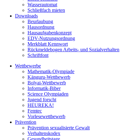
Wasserautomat
Schließfach mieten
Downloads
Beurlaubung
Hausordnung
Hausaufgabenkonzept
EDV-Nutzungsordnung
Merkblatt Kennwort
Rückmeldebogen Arbeits- und Sozialverhalten
Schriftfont
Wettbewerbe
Mathematik-Olympiade
Känguru-Wettbewerb
Bolyai-Wettbewerb
Informatik-Biber
Science Olympiaden
Jugend forscht
HEUREKA!
Femtec
Vorlesewettbewerb
Prävention
Prävention sexualisierte Gewalt
Verhaltenskodex
Gesundheitstage