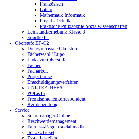
Französisch
Latein
Mathematik-Informatik
Physik-Technik
Praktische Philosophie-Sozialwissenschaften
Lernstandserhebung Klasse 8
Sporthelfer
Oberstufe EF-Q2
Die gymnasiale Oberstufe
Fächerwahl / Lupo
Links zur Oberstufe
Fächer
Facharbeit
Projektkurse
Entschuldigungsverfahren
UNI-TRAINEES
POL&IS
Fremdsprachenkorrespondent
Berufsberatung
Service
Schulmanager-Online
Beschwerdemanagement
Fairness-Regeln social media
SchokoTicket
Essen bestellen