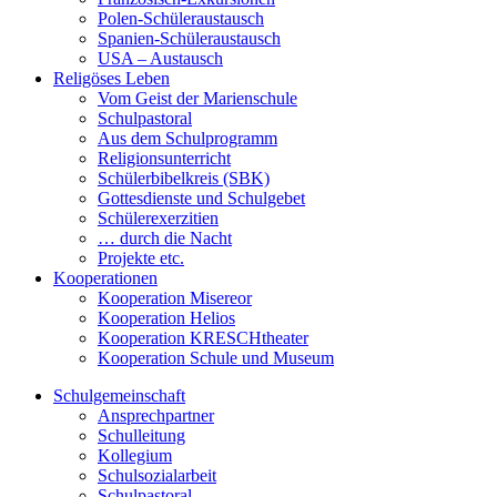
Polen-Schüleraustausch
Spanien-Schüleraustausch
USA – Austausch
Religöses Leben
Vom Geist der Marienschule
Schulpastoral
Aus dem Schulprogramm
Religionsunterricht
Schülerbibelkreis (SBK)
Gottesdienste und Schulgebet
Schülerexerzitien
… durch die Nacht
Projekte etc.
Kooperationen
Kooperation Misereor
Kooperation Helios
Kooperation KRESCHtheater
Kooperation Schule und Museum
Schulgemeinschaft
Ansprechpartner
Schulleitung
Kollegium
Schulsozialarbeit
Schulpastoral