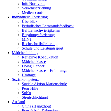
Info Norovirus
Verkehrserziehung
Medienscouts
Individuelle Förderung
Überblick
Periodisches Lernstandsfeedback
Bei Lernschwierigkeiten
Begabungsförderung
MINT
Rechtschreibförderung
Schule und Leistungssport
Mädchenbildung
Reflexive Koedukation
Mädchenklasse
Doing Gender
Mädchenklasse – Erfahrungen
Umfrage
Sozialkompetenz
Soziale Aktion Marienschule
Peru-Hilfe
SoKo
Streitschlichtung
Ausland
China (Hangzhou)
Französisch-Exkursionen