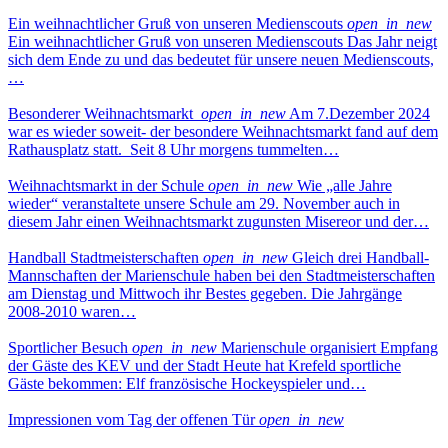
Ein weihnachtlicher Gruß von unseren Medienscouts
open_in_new
Ein weihnachtlicher Gruß von unseren Medienscouts Das Jahr neigt
sich dem Ende zu und das bedeutet für unsere neuen Medienscouts,
…
Besonderer Weihnachtsmarkt
open_in_new
Am 7.Dezember 2024
war es wieder soweit- der besondere Weihnachtsmarkt fand auf dem
Rathausplatz statt. Seit 8 Uhr morgens tummelten…
Weihnachtsmarkt in der Schule
open_in_new
Wie „alle Jahre
wieder“ veranstaltete unsere Schule am 29. November auch in
diesem Jahr einen Weihnachtsmarkt zugunsten Misereor und der…
Handball Stadtmeisterschaften
open_in_new
Gleich drei Handball-
Mannschaften der Marienschule haben bei den Stadtmeisterschaften
am Dienstag und Mittwoch ihr Bestes gegeben. Die Jahrgänge
2008-2010 waren…
Sportlicher Besuch
open_in_new
Marienschule organisiert Empfang
der Gäste des KEV und der Stadt Heute hat Krefeld sportliche
Gäste bekommen: Elf französische Hockeyspieler und…
Impressionen vom Tag der offenen Tür
open_in_new