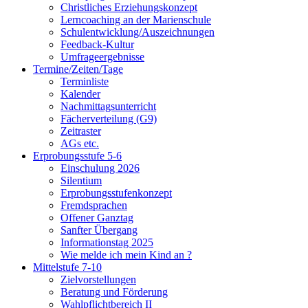
Christliches Erziehungskonzept
Lerncoaching an der Marienschule
Schulentwicklung/Auszeichnungen
Feedback-Kultur
Umfrageergebnisse
Termine/Zeiten/Tage
Terminliste
Kalender
Nachmittagsunterricht
Fächerverteilung (G9)
Zeitraster
AGs etc.
Erprobungsstufe 5-6
Einschulung 2026
Silentium
Erprobungsstufenkonzept
Fremdsprachen
Offener Ganztag
Sanfter Übergang
Informationstag 2025
Wie melde ich mein Kind an ?
Mittelstufe 7-10
Zielvorstellungen
Beratung und Förderung
Wahlpflichtbereich II