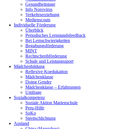
Gesundheitstage
Info Norovirus
Verkehrserziehung
Medienscouts
Individuelle Förderung
Überblick
Periodisches Lernstandsfeedback
Bei Lernschwierigkeiten
Begabungsförderung
MINT
Rechtschreibförderung
Schule und Leistungssport
Mädchenbildung
Reflexive Koedukation
Mädchenklasse
Doing Gender
Mädchenklasse – Erfahrungen
Umfrage
Sozialkompetenz
Soziale Aktion Marienschule
Peru-Hilfe
SoKo
Streitschlichtung
Ausland
China (Hangzhou)