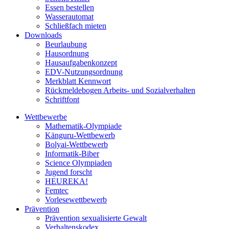
Essen bestellen
Wasserautomat
Schließfach mieten
Downloads
Beurlaubung
Hausordnung
Hausaufgabenkonzept
EDV-Nutzungsordnung
Merkblatt Kennwort
Rückmeldebogen Arbeits- und Sozialverhalten
Schriftfont
Wettbewerbe
Mathematik-Olympiade
Känguru-Wettbewerb
Bolyai-Wettbewerb
Informatik-Biber
Science Olympiaden
Jugend forscht
HEUREKA!
Femtec
Vorlesewettbewerb
Prävention
Prävention sexualisierte Gewalt
Verhaltenskodex