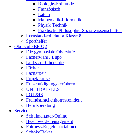
Biologie-Erdkunde
Französisch
Latein
Mathematik-Informatik
Physik-Technik
Praktische Philosophie-Sozialwissenschaften
Lernstandserhebung Klasse 8
Sporthelfer
Oberstufe EF-Q2
Die gymnasiale Oberstufe
Fächerwahl / Lupo
Links zur Oberstufe
Fächer
Facharbeit
Projektkurse
Entschuldigungsverfahren
UNI-TRAINEES
POL&IS
Fremdsprachenkorrespondent
Berufsberatung
Service
Schulmanager-Online
Beschwerdemanagement
Fairness-Regeln social media
SchokoTicket