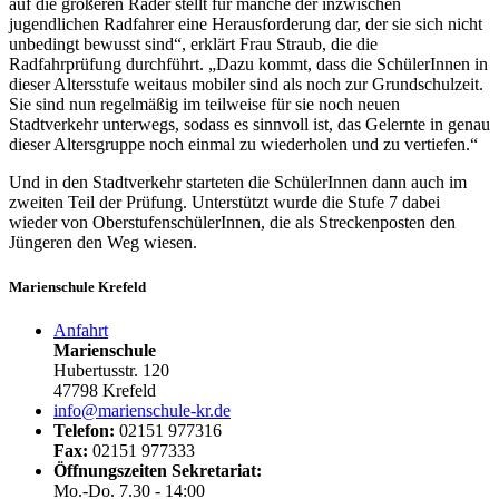
auf die größeren Räder stellt für manche der inzwischen
jugendlichen Radfahrer eine Herausforderung dar, der sie sich nicht
unbedingt bewusst sind“, erklärt Frau Straub, die die
Radfahrprüfung durchführt. „Dazu kommt, dass die SchülerInnen in
dieser Altersstufe weitaus mobiler sind als noch zur Grundschulzeit.
Sie sind nun regelmäßig im teilweise für sie noch neuen
Stadtverkehr unterwegs, sodass es sinnvoll ist, das Gelernte in genau
dieser Altersgruppe noch einmal zu wiederholen und zu vertiefen.“
Und in den Stadtverkehr starteten die SchülerInnen dann auch im
zweiten Teil der Prüfung. Unterstützt wurde die Stufe 7 dabei
wieder von OberstufenschülerInnen, die als Streckenposten den
Jüngeren den Weg wiesen.
Marienschule Krefeld
Anfahrt
Marienschule
Hubertusstr. 120
47798 Krefeld
info@marienschule-kr.de
Telefon:
02151 977316
Fax:
02151 977333
Öffnungszeiten Sekretariat:
Mo.-Do. 7.30 - 14:00