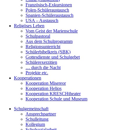
Französisch-Exkursionen
Polen-Schüleraustausch
Spanien-Schüleraustausch
USA – Austausch
Religöses Leben
Vom Geist der Marienschule
Schulpastoral
Aus dem Schulprogramm
Religionsunterricht
Schülerbibelkreis (SBK)
Gottesdienste und Schulgebet
Schülerexerzitien
… durch die Nacht
Projekte etc.
Kooperationen
Kooperation Misereor
Kooperation Helios
Kooperation KRESCHtheater
Kooperation Schule und Museum
Schulgemeinschaft
Ansprechpartner
Schulleitung
Kollegium
Schulsozialarbeit