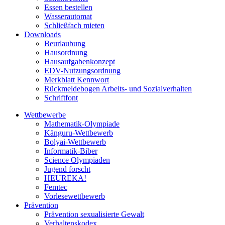
Essen bestellen
Wasserautomat
Schließfach mieten
Downloads
Beurlaubung
Hausordnung
Hausaufgabenkonzept
EDV-Nutzungsordnung
Merkblatt Kennwort
Rückmeldebogen Arbeits- und Sozialverhalten
Schriftfont
Wettbewerbe
Mathematik-Olympiade
Känguru-Wettbewerb
Bolyai-Wettbewerb
Informatik-Biber
Science Olympiaden
Jugend forscht
HEUREKA!
Femtec
Vorlesewettbewerb
Prävention
Prävention sexualisierte Gewalt
Verhaltenskodex