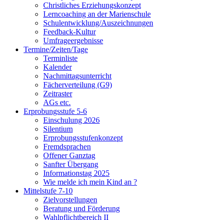
Christliches Erziehungskonzept
Lerncoaching an der Marienschule
Schulentwicklung/Auszeichnungen
Feedback-Kultur
Umfrageergebnisse
Termine/Zeiten/Tage
Terminliste
Kalender
Nachmittagsunterricht
Fächerverteilung (G9)
Zeitraster
AGs etc.
Erprobungsstufe 5-6
Einschulung 2026
Silentium
Erprobungsstufenkonzept
Fremdsprachen
Offener Ganztag
Sanfter Übergang
Informationstag 2025
Wie melde ich mein Kind an ?
Mittelstufe 7-10
Zielvorstellungen
Beratung und Förderung
Wahlpflichtbereich II