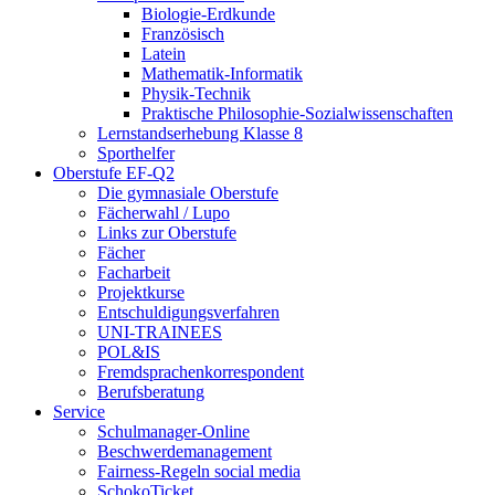
Biologie-Erdkunde
Französisch
Latein
Mathematik-Informatik
Physik-Technik
Praktische Philosophie-Sozialwissenschaften
Lernstandserhebung Klasse 8
Sporthelfer
Oberstufe EF-Q2
Die gymnasiale Oberstufe
Fächerwahl / Lupo
Links zur Oberstufe
Fächer
Facharbeit
Projektkurse
Entschuldigungsverfahren
UNI-TRAINEES
POL&IS
Fremdsprachenkorrespondent
Berufsberatung
Service
Schulmanager-Online
Beschwerdemanagement
Fairness-Regeln social media
SchokoTicket