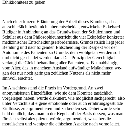
Ethikkomitees zu geben.
Nach einer kurzen Erläuterung der Arbeit dieses Komitees, das
ausschließlich berät, nicht aber entscheidet, entwickelte Ekkehard
Rüdiger in Anbindung an das Grund­wissen der Schülerinnen und
Schüler aus dem Philosophieunterricht die vier Eckpfei­ler konkreter
medizinischer Entscheidungserfordernisse. Grundsätzlich liegt jeder
Beratung und nachfolgenden Ent­scheidung der Respekt vor der
Autono­mie des Patienten zu Grunde, dem wohlgetan werden soll
und nicht ge­schadet werden darf. Das Prinzip der Gerechtig­keit
verlangt die Gleichbe­hand­lung aller Patienten, z. B. unab­hängig
vom Alter, das in man­chem Aus­land aufwändige Maß­nahmen we­
gen des nur noch ge­ringen zeitli­chen Nut­zens als nicht mehr
sinnvoll erachtet.
Im Anschluss stand die Praxis im Vordergrund. An zwei
anonymisierten Einzelfällen, wie sie dem Komitee tatsächlich
vorgelegen haben, wurde diskutiert, wie möglichst sach­gerecht, also
unter Verzicht auf eigene emotionale oder auch erfahrungsgestütz­te
Einflüsse, zu argumentieren und zu beraten sei. Dabei wurde sehr
bald deutlich, dass man in der Regel auf der Basis dessen, was man
für sich selbst akzeptieren würde, argumentiert, was aber die
moralischen und weniger die ethischen Aspekte nach vorne leitet.