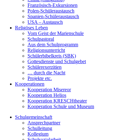
Französisch-Exkursionen
Polen-Schüleraustausch
Spanien-Schüleraustausch
USA – Austausch
Religöses Leben
Vom Geist der Marienschule
Schulpastoral
Aus dem Schulprogramm
Religionsunterricht
Schülerbibelkreis (SBK)
Gottesdienste und Schulgebet
Schülerexerzitien
… durch die Nacht
Projekte etc.
Kooperationen
Kooperation Misereor
Kooperation Helios
Kooperation KRESCHtheater
Kooperation Schule und Museum
Schulgemeinschaft
Ansprechpartner
Schulleitung
Kollegium
Schulsozialarbeit