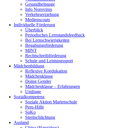
Gesundheitstage
Info Norovirus
Verkehrserziehung
Medienscouts
Individuelle Förderung
Überblick
Periodisches Lernstandsfeedback
Bei Lernschwierigkeiten
Begabungsförderung
MINT
Rechtschreibförderung
Schule und Leistungssport
Mädchenbildung
Reflexive Koedukation
Mädchenklasse
Doing Gender
Mädchenklasse – Erfahrungen
Umfrage
Sozialkompetenz
Soziale Aktion Marienschule
Peru-Hilfe
SoKo
Streitschlichtung
Ausland
China (Hangzhou)