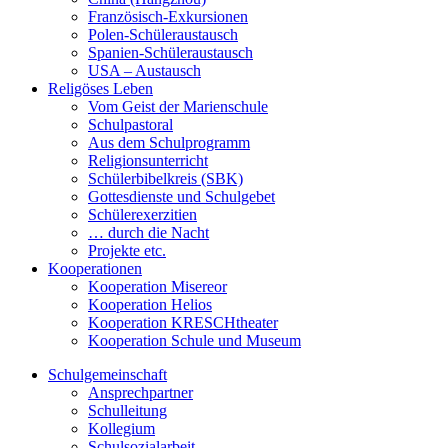
Französisch-Exkursionen
Polen-Schüleraustausch
Spanien-Schüleraustausch
USA – Austausch
Religöses Leben
Vom Geist der Marienschule
Schulpastoral
Aus dem Schulprogramm
Religionsunterricht
Schülerbibelkreis (SBK)
Gottesdienste und Schulgebet
Schülerexerzitien
… durch die Nacht
Projekte etc.
Kooperationen
Kooperation Misereor
Kooperation Helios
Kooperation KRESCHtheater
Kooperation Schule und Museum
Schulgemeinschaft
Ansprechpartner
Schulleitung
Kollegium
Schulsozialarbeit