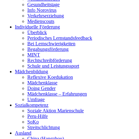
Gesundheitstage
Info Norovirus
Verkehrserziehung
Medienscouts
Individuelle Förderung
Überblick
Periodisches Lernstandsfeedback
Bei Lernschwierigkeiten
Begabungsförderung
MINT
Rechtschreibförderung
Schule und Leistungssport
Mädchenbildung
Reflexive Koedukation
Mädchenklasse
Doing Gender
Mädchenklasse – Erfahrungen
Umfrage
Sozialkompetenz
Soziale Aktion Marienschule
Peru-Hilfe
SoKo
Streitschlichtung
Ausland
China (Hangzhou)