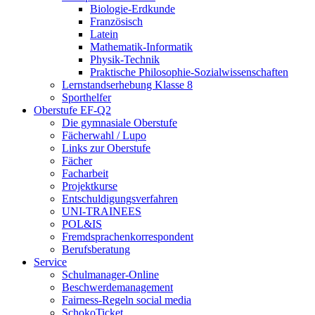
Biologie-Erdkunde
Französisch
Latein
Mathematik-Informatik
Physik-Technik
Praktische Philosophie-Sozialwissenschaften
Lernstandserhebung Klasse 8
Sporthelfer
Oberstufe EF-Q2
Die gymnasiale Oberstufe
Fächerwahl / Lupo
Links zur Oberstufe
Fächer
Facharbeit
Projektkurse
Entschuldigungsverfahren
UNI-TRAINEES
POL&IS
Fremdsprachenkorrespondent
Berufsberatung
Service
Schulmanager-Online
Beschwerdemanagement
Fairness-Regeln social media
SchokoTicket