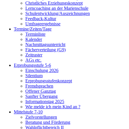
Christliches Erziehungskonzept
Lerncoaching an der Marienschule
Schulentwicklung/Auszeichnungen
Feedback-Kultur
Umfrageergebnisse
Termine/Zeiten/Tage
Terminliste
Kalender
Nachmittagsunterricht
Fächerverteilung (G9)
Zeitraster
AGs etc.
Erprobungsstufe 5-6
Einschulung 2026
Silentium
Erprobungsstufenkonzept
Fremdsprachen
Offener Ganztag
Sanfter Übergang
Informationstag 2025
Wie melde ich mein Kind an ?
Mittelstufe 7-10
Zielvorstellungen
Beratung und Förderung
Wahlpflichtbereich II