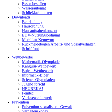
Essen bestellen
Wasserautomat
Schließfach mieten
Downloads
Beurlaubung
Hausordnung
Hausaufgabenkonzept
EDV-Nutzungsordnung
Merkblatt Kennwort
Rückmeldebogen Arbeits- und Sozialverhalten
Schriftfont
Wettbewerbe
Mathematik-Olympiade
Känguru-Wettbewerb
Bolyai-Wettbewerb
Informatik-Biber
Science Olympiaden
Jugend forscht
HEUREKA!
Femtec
Vorlesewettbewerb
Prävention
Prävention sexualisierte Gewalt
Verhaltenskodex