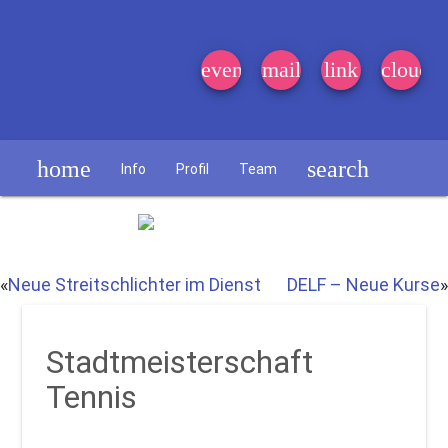
event_note
mail
link
cloud
home
search
Info
Profil
Team
Schülerzeitung
«
Neue Streitschlichter im Dienst
DELF – Neue Kurse
»
Stadtmeisterschaft
Tennis