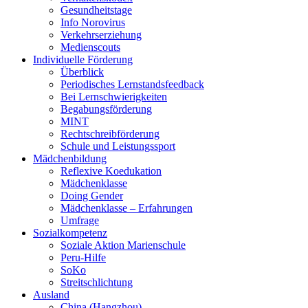
Gesundheitstage
Info Norovirus
Verkehrserziehung
Medienscouts
Individuelle Förderung
Überblick
Periodisches Lernstandsfeedback
Bei Lernschwierigkeiten
Begabungsförderung
MINT
Rechtschreibförderung
Schule und Leistungssport
Mädchenbildung
Reflexive Koedukation
Mädchenklasse
Doing Gender
Mädchenklasse – Erfahrungen
Umfrage
Sozialkompetenz
Soziale Aktion Marienschule
Peru-Hilfe
SoKo
Streitschlichtung
Ausland
China (Hangzhou)