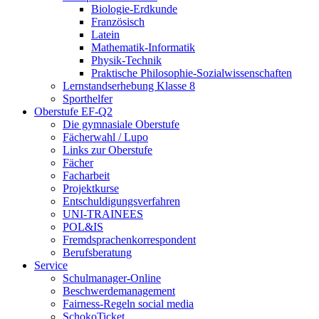
Biologie-Erdkunde
Französisch
Latein
Mathematik-Informatik
Physik-Technik
Praktische Philosophie-Sozialwissenschaften
Lernstandserhebung Klasse 8
Sporthelfer
Oberstufe EF-Q2
Die gymnasiale Oberstufe
Fächerwahl / Lupo
Links zur Oberstufe
Fächer
Facharbeit
Projektkurse
Entschuldigungsverfahren
UNI-TRAINEES
POL&IS
Fremdsprachenkorrespondent
Berufsberatung
Service
Schulmanager-Online
Beschwerdemanagement
Fairness-Regeln social media
SchokoTicket