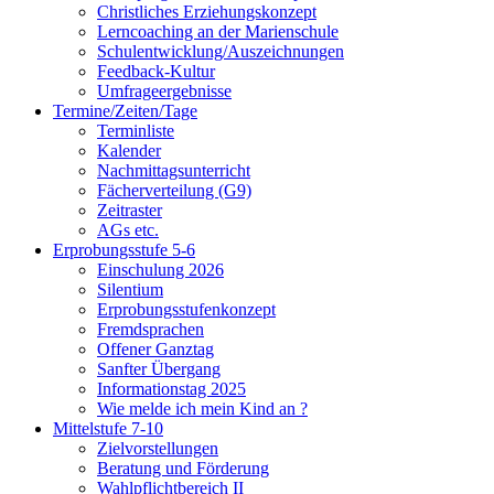
Christliches Erziehungskonzept
Lerncoaching an der Marienschule
Schulentwicklung/Auszeichnungen
Feedback-Kultur
Umfrageergebnisse
Termine/Zeiten/Tage
Terminliste
Kalender
Nachmittagsunterricht
Fächerverteilung (G9)
Zeitraster
AGs etc.
Erprobungsstufe 5-6
Einschulung 2026
Silentium
Erprobungsstufenkonzept
Fremdsprachen
Offener Ganztag
Sanfter Übergang
Informationstag 2025
Wie melde ich mein Kind an ?
Mittelstufe 7-10
Zielvorstellungen
Beratung und Förderung
Wahlpflichtbereich II