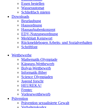
Essen bestellen
Wasserautomat
Schließfach mieten
Downloads
Beurlaubung
Hausordnung
Hausaufgabenkonzept
EDV-Nutzungsordnung
Merkblatt Kennwort
Rückmeldebogen Arbeits- und Sozialverhalten
Schriftfont
Wettbewerbe
Mathematik-Olympiade
Känguru-Wettbewerb
Bolyai-Wettbewerb
Informatik-Biber
Science Olympiaden
Jugend forscht
HEUREKA!
Femtec
Vorlesewettbewerb
Prävention
Prävention sexualisierte Gewalt
Verhaltenskodex