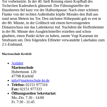
Tor vorbeisetzte. In der 40. hielt Rensing einen Kopfball des
Tschechen Kaderabeck glänzend. Der Führungstreffer der
Hausherren fiel kurz vor der Halbzeitpause: Nach einer schönen
Flanke von der rechten Außenbahn köpfte Morales den Ball aus
rund neun Metern ins Tor. Den nächsten Höhepunkt gab es erst in
der 80. Minute, in der Grillitsch mit einem hervorragenden
Distanzschuss nur das Lattenkreuz traf. Nachdem die Hoffenheimer
in der 86. Minute den Ausgleichstreffer erzielten und schon
glaubten, einen Punkt sicher zu haben, rannte Vogt Karaman im
Strafraum um. Den folgenden Elfmeter verwandelte Lukebakio zum
2:1-Endstand.
Marienschule Krefeld
Anfahrt
Marienschule
Hubertusstr. 120
47798 Krefeld
info@marienschule-kr.de
Telefon:
02151 977316
Fax:
02151 977333
Öffnungszeiten Sekretariat:
Mo.-Do. 7.30 - 14:00
Fr. 7:30 - 11:45