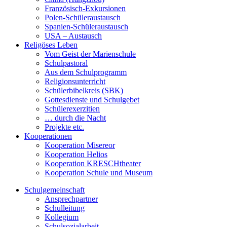
Französisch-Exkursionen
Polen-Schüleraustausch
Spanien-Schüleraustausch
USA – Austausch
Religöses Leben
Vom Geist der Marienschule
Schulpastoral
Aus dem Schulprogramm
Religionsunterricht
Schülerbibelkreis (SBK)
Gottesdienste und Schulgebet
Schülerexerzitien
… durch die Nacht
Projekte etc.
Kooperationen
Kooperation Misereor
Kooperation Helios
Kooperation KRESCHtheater
Kooperation Schule und Museum
Schulgemeinschaft
Ansprechpartner
Schulleitung
Kollegium
Schulsozialarbeit