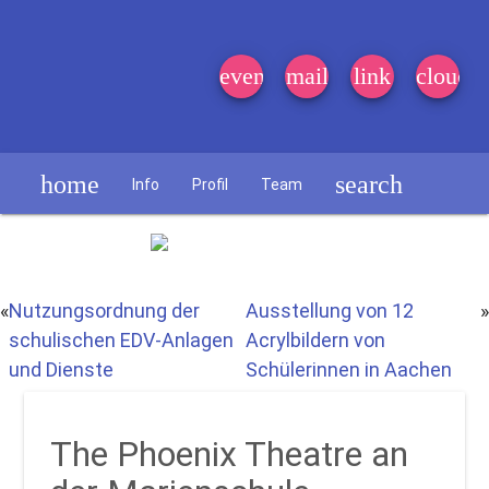
event_note
mail
link
cloud
home
search
Info
Profil
Team
Schülerzeitung
«
Nutzungsordnung der
Ausstellung von 12
»
schulischen EDV-Anlagen
Acrylbildern von
und Dienste
Schülerinnen in Aachen
The Phoenix Theatre an