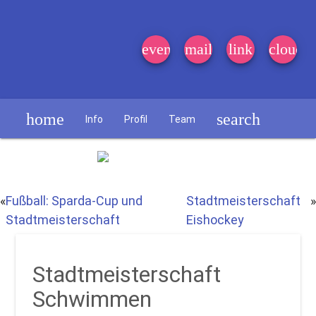
event_note
mail
link
cloud
home
search
Info
Profil
Team
Schülerzeitung
«
Fußball: Sparda-Cup und
Stadtmeisterschaft
»
Stadtmeisterschaft
Eishockey
Stadtmeisterschaft
Schwimmen