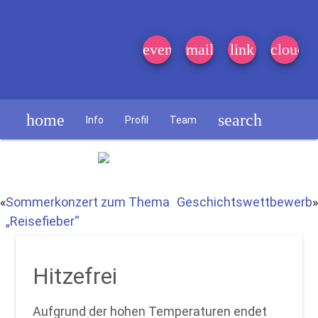
event_note
mail
link
cloud
home
search
Info
Profil
Team
Schülerzeitung
«
Sommerkonzert zum Thema
Geschichtswettbewerb
»
„Reisefieber“
Hitzefrei
Aufgrund der hohen Temperaturen endet