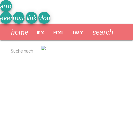
arrow_upward
event_note
mail
link
cloud
home
search
Info
Profil
Team
Schülerzeitung
Suche nach
Allgemein
Kurzbeschreibung
Ergebnisse Qualitätsanalyse 2022
Schulverpflegung
Geschichte
Impressum
Datenschutzerklärung
Schulprogramm