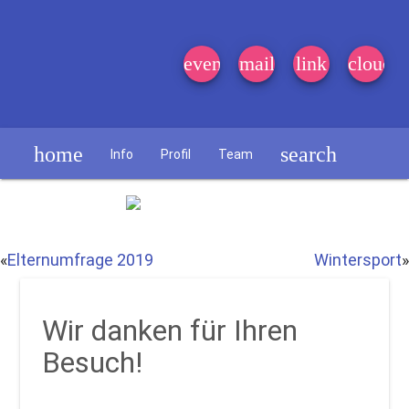
event_note
mail
link
cloud
home
search
Info
Profil
Team
Schülerzeitung
«
Elternumfrage 2019
Wintersport
»
Wir danken für Ihren
Besuch!