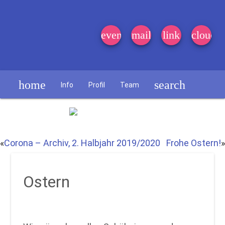
event_note
mail
link
cloud
home
search
Info
Profil
Team
Schülerzeitung
«
Corona – Archiv, 2. Halbjahr 2019/2020
Frohe Ostern!
»
Ostern