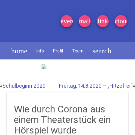
event_note
mail
link
cloud
home
search
Info
Profil
Team
Schülerzeitung
«
Schulbeginn 2020
Freitag, 14.8.2020 – „Hitzefrei“
»
Wie durch Corona aus
einem Theaterstück ein
Hörspiel wurde