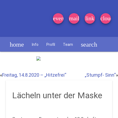
event_note
mail
link
cloud
home
search
Info
Profil
Team
Schülerzeitung
«
Freitag, 14.8.2020 – „Hitzefrei“
„Stumpf- Sinn“
»
Lächeln unter der Maske