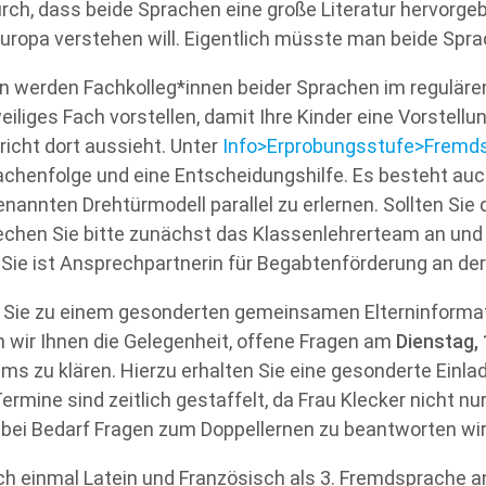
ch, dass beide Sprachen eine große Literatur hervorge
uropa verstehen will. Eigentlich müsste man beide Spra
werden Fachkolleg*innen beider Sprachen im regulären 
weiliges Fach vorstellen, damit Ihre Kinder eine Vorstel
icht dort aussieht. Unter
Info>Erprobungsstufe>Fremd
achenfolge und eine Entscheidungshilfe. Es besteht auch
nnten Drehtürmodell parallel zu erlernen. Sollten Sie di
echen Sie bitte zunächst das Klassenlehrerteam an und
. Sie ist Ansprechpartnerin für Begabtenförderung an de
 Sie zu einem gesonderten gemeinsamen Elterninformat
n wir Ihnen die Gelegenheit, offene Fragen am
Dienstag,
s zu klären. Hierzu erhalten Sie eine gesonderte Einla
rmine sind zeitlich gestaffelt, da Frau Klecker nicht nu
 bei Bedarf Fragen zum Doppellernen zu beantworten wir
och einmal Latein und Französisch als 3. Fremdsprache a