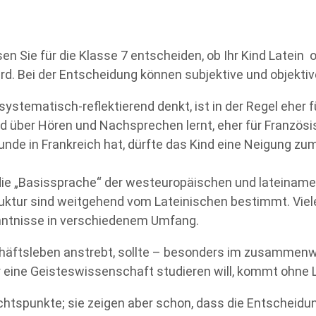
Sie für die Klasse 7 entscheiden, ob Ihr Kind Latein 
d. Bei der Entscheidung können subjektive und objektiv
systematisch-reflektierend denkt, ist in der Regel eher f
end über Hören und Nachsprechen lernt, eher für Französi
nde in Frankreich hat, dürfte das Kind eine Neigung z
t die „Basissprache“ der westeuropäischen und lateinam
uktur sind weitgehend vom Lateinischen bestimmt. Viele
nntnisse in verschiedenem Umfang.
chäftsleben anstrebt, sollte – besonders im zusamme
eine Geisteswissenschaft studieren will, kommt ohne L
chtspunkte; sie zeigen aber schon, dass die Entscheidung 