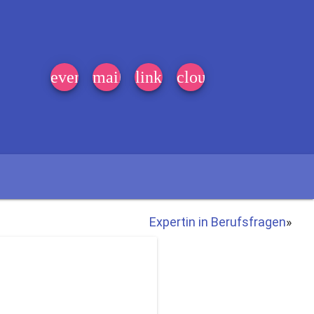
event_note
mail
link
cloud
Expertin in Berufsfragen
»