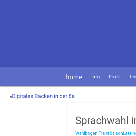
home
Info
Profil
Te
«
Digitales Backen in der 8a
Sprachwahl i
Wahlbogen FranzösischLatein