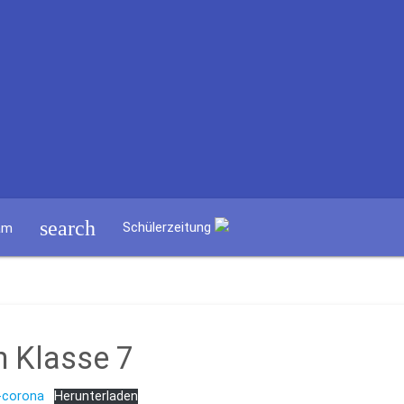
search
Schülerzeitung
am
n Klasse 7
-corona
Herunterladen