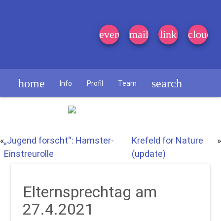
event_note
mail
link
cloud
home
search
Info
Profil
Team
Schülerzeitung
«
„Jugend forscht“: Hamster-
Krefeld for Nature
»
Einstreurolle
(update)
Elternsprechtag am
27.4.2021