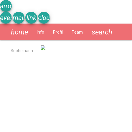
arrow_upward
event_note
mail
link
cloud
home
search
Info
Profil
Team
Schülerzeitung
Suche nach
Allgemein
Kurzbeschreibung
Ergebnisse Qualitätsanalyse 2022
Schulverpflegung
Geschichte
Impressum
Datenschutzerklärung
Schulprogramm