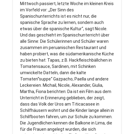
Mittwoch passiert, letzte Woche im kleinen Kreis
im Vorfeld vor: „Der Sinn des
Spanischunterrichts ist es nicht nur, die
spanische Sprache zu lernen, sondern auch
etwas über die spanische Kultur“, sagt Nicole.
Und das geschieht im Spanischunterricht über
alle Sinne: Die Schülerinnen und Schüler waren
zusammen im peruanischen Restaurant und
haben probiert, was die südamerikanische Küche
zu bieten hat: Tapas, z.B. Hackfleischbällchen in
Tomatensauce, Sardinen, mit Schinken
umwickelte Datteln, dann die kalte
Tomaten“suppe“ Gazpacho, Paella und andere
Leckereien. Michail, Nicole, Alexander, Giulia,
Martha, Fiona berichten: Da ist ein Film aus dem
Unterricht in Erinnerung geblieben, der zeigt,
dass das Volk der Uros am Titicacasee in
Schilfhäusern wohnt und die Kinder lange allein in
Schilfbooten fahren, um zur Schule zu kommen.
Die Jugendlichen kennen die Balkone in Lima, die
für die Frauen angelegt wurden, die sich