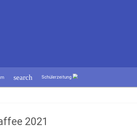
search
Schülerzeitung
am
affee 2021