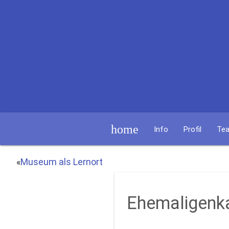
home
Info
Profil
Te
«
Museum als Lernort
Ehemaligenk