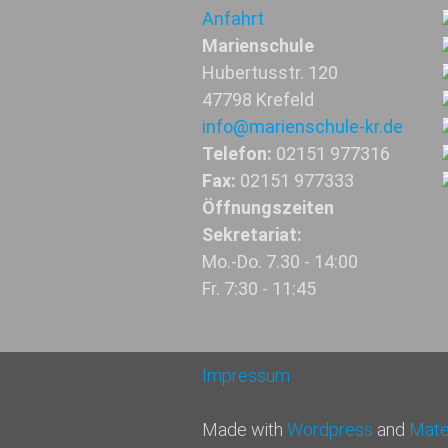
Anfahrt
Marienschule
Hubertusstr. 120
47798 Krefeld
info@marienschule-kr.de
Telefon:
02151 977316
Fax:
02151 977333
Öffnungszeiten
Sekretariat:
Mo.-Do. 7.30 - 14:00
Fr. 7:30 - 11:45
Impressum
Made with
Wordpress
and
Mater