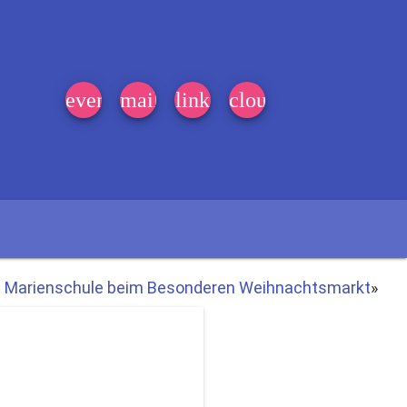
event_note
mail
link
cloud
Marienschule beim Besonderen Weihnachtsmarkt
»