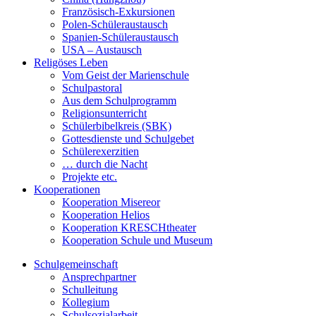
Französisch-Exkursionen
Polen-Schüleraustausch
Spanien-Schüleraustausch
USA – Austausch
Religöses Leben
Vom Geist der Marienschule
Schulpastoral
Aus dem Schulprogramm
Religionsunterricht
Schülerbibelkreis (SBK)
Gottesdienste und Schulgebet
Schülerexerzitien
… durch die Nacht
Projekte etc.
Kooperationen
Kooperation Misereor
Kooperation Helios
Kooperation KRESCHtheater
Kooperation Schule und Museum
Schulgemeinschaft
Ansprechpartner
Schulleitung
Kollegium
Schulsozialarbeit