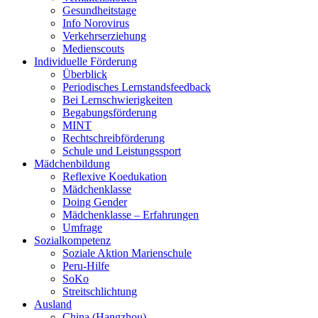
Gesundheitstage
Info Norovirus
Verkehrserziehung
Medienscouts
Individuelle Förderung
Überblick
Periodisches Lernstandsfeedback
Bei Lernschwierigkeiten
Begabungsförderung
MINT
Rechtschreibförderung
Schule und Leistungssport
Mädchenbildung
Reflexive Koedukation
Mädchenklasse
Doing Gender
Mädchenklasse – Erfahrungen
Umfrage
Sozialkompetenz
Soziale Aktion Marienschule
Peru-Hilfe
SoKo
Streitschlichtung
Ausland
China (Hangzhou)