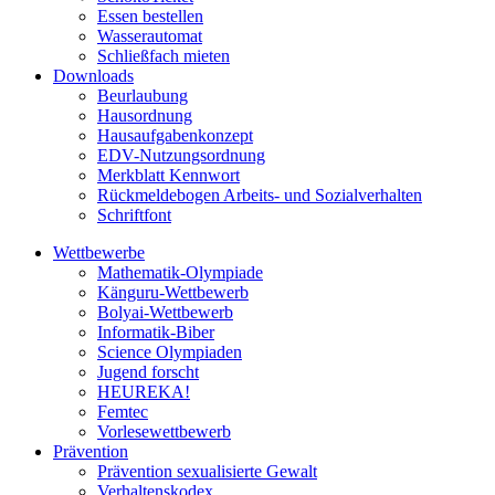
Essen bestellen
Wasserautomat
Schließfach mieten
Downloads
Beurlaubung
Hausordnung
Hausaufgabenkonzept
EDV-Nutzungsordnung
Merkblatt Kennwort
Rückmeldebogen Arbeits- und Sozialverhalten
Schriftfont
Wettbewerbe
Mathematik-Olympiade
Känguru-Wettbewerb
Bolyai-Wettbewerb
Informatik-Biber
Science Olympiaden
Jugend forscht
HEUREKA!
Femtec
Vorlesewettbewerb
Prävention
Prävention sexualisierte Gewalt
Verhaltenskodex