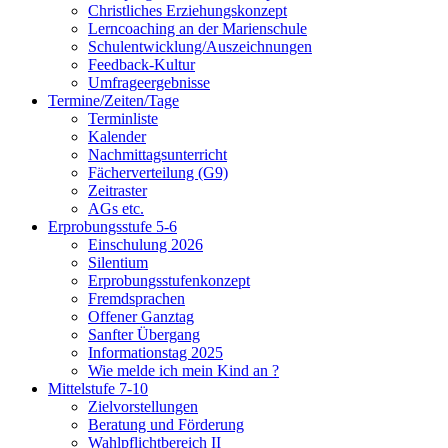
Christliches Erziehungskonzept
Lerncoaching an der Marienschule
Schulentwicklung/Auszeichnungen
Feedback-Kultur
Umfrageergebnisse
Termine/Zeiten/Tage
Terminliste
Kalender
Nachmittagsunterricht
Fächerverteilung (G9)
Zeitraster
AGs etc.
Erprobungsstufe 5-6
Einschulung 2026
Silentium
Erprobungsstufenkonzept
Fremdsprachen
Offener Ganztag
Sanfter Übergang
Informationstag 2025
Wie melde ich mein Kind an ?
Mittelstufe 7-10
Zielvorstellungen
Beratung und Förderung
Wahlpflichtbereich II