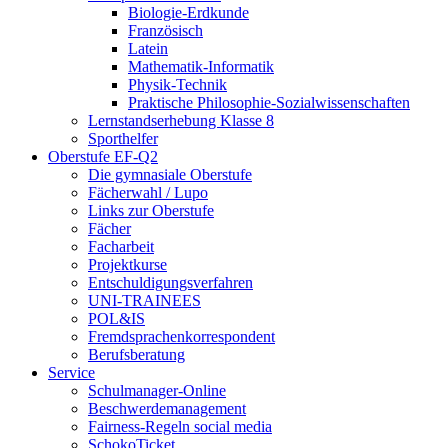
Biologie-Erdkunde
Französisch
Latein
Mathematik-Informatik
Physik-Technik
Praktische Philosophie-Sozialwissenschaften
Lernstandserhebung Klasse 8
Sporthelfer
Oberstufe EF-Q2
Die gymnasiale Oberstufe
Fächerwahl / Lupo
Links zur Oberstufe
Fächer
Facharbeit
Projektkurse
Entschuldigungsverfahren
UNI-TRAINEES
POL&IS
Fremdsprachenkorrespondent
Berufsberatung
Service
Schulmanager-Online
Beschwerdemanagement
Fairness-Regeln social media
SchokoTicket