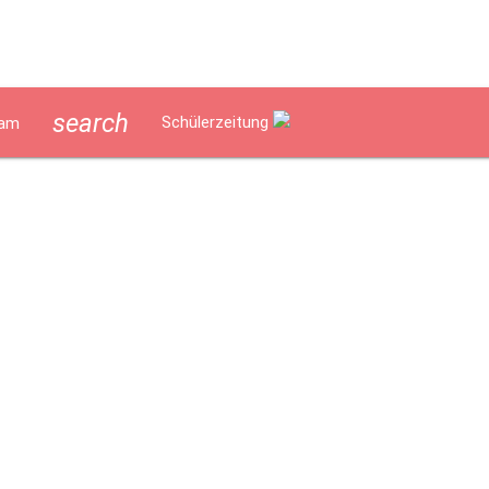
search
Schülerzeitung
am
lverpflegung
Geschichte
Impressum
Datenschutzerklär
ept
Lerncoaching an der Marienschule
Schulentwicklung/Au