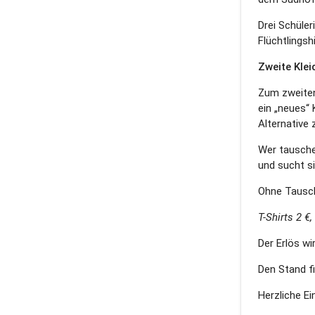
Drei Schüle
Flüchtlings
Zweite Kle
Zum zweiten 
ein „neues“
Alternative
Wer tausche
und sucht s
Ohne Tausch
T-Shirts 2 €
Der Erlös wi
Den Stand f
Herzliche Ei