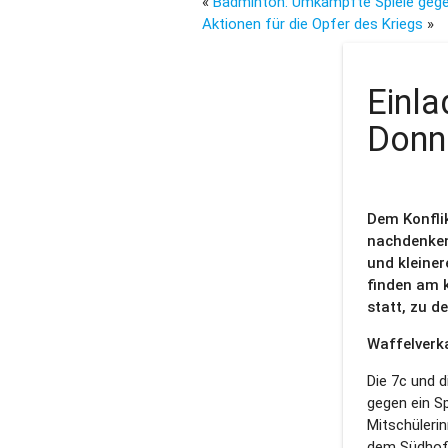
«
Badminton: Umkämpfte Spiele geg
Aktionen für die Opfer des Kriegs
»
Einla
Donn
Dem Konflik
nachdenken
und kleine
finden am 
statt, zu d
Waffelver
Die 7c und d
gegen ein Sp
Mitschüleri
dem Südhof