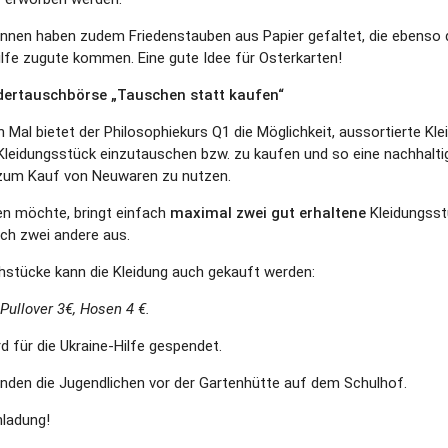
rinnen haben zudem Friedenstauben aus Papier gefaltet, die ebenso 
hilfe zugute kommen. Eine gute Idee für Osterkarten!
idertauschbörse „Tauschen statt kaufen“
Mal bietet der Philosophiekurs Q1 die Möglichkeit, aussortierte Kl
 Kleidungsstück einzutauschen bzw. zu kaufen und so eine nachhalti
 zum Kauf von Neuwaren zu nutzen.
n möchte, bringt einfach
maximal zwei gut erhaltene
Kleidungsst
ich zwei andere aus.
stücke kann die Kleidung auch gekauft werden:
, Pullover 3€, Hosen 4 €.
rd für die Ukraine-Hilfe gespendet.
inden die Jugendlichen vor der Gartenhütte auf dem Schulhof.
nladung!