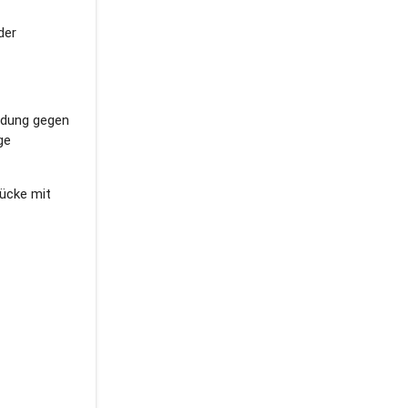
der
eidung gegen
ge
ücke mit