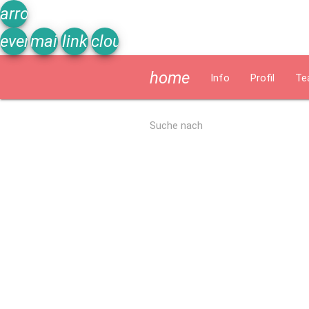
arrow_upward
event_note
mail
link
cloud
home
Info
Profil
Te
Allgemein
Suche nach
Kurzbeschreibung
Ergebnisse Qualitätsanalyse 2022
Schu
Schulprogramm
Schulprogramm und Arbeitsplan
Christliches Erziehungskonz
Termine/Zeiten/Tage