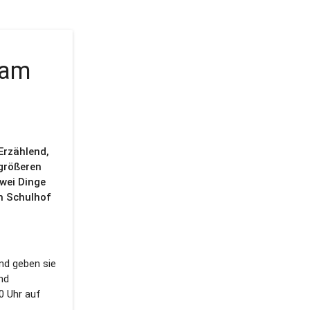
 am
 Erzählend,
 größeren
wei Dinge
m Schulhof
und geben sie
nd
0 Uhr auf