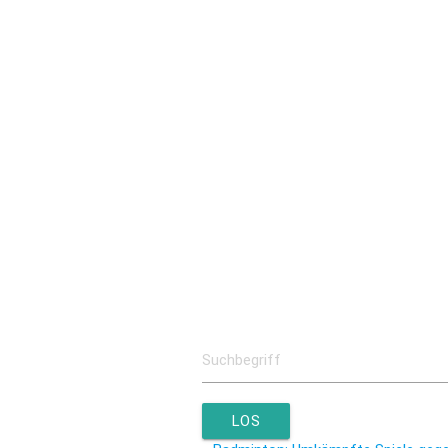
Kooperation Misereor
Kooperation Helios
Kooperation K
Schulgemeinschaft
Ansprechpartner
Schulleitung
Kollegium
Schulsozialar
Förderverein
Überblick
Mitgliedschaft
Kontakt
LOS