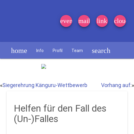
event_note
mail
link
cloud
home
search
Info
Profil
Team
Schülerzeitung
«
Siegerehrung Känguru-Wettbewerb
Vorhang auf:
»
Helfen für den Fall des
(Un-)Falles