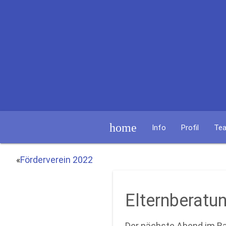
home
Info
Profil
Te
«
Förderverein 2022
Elternberatun
Der nächste Abend im Ra