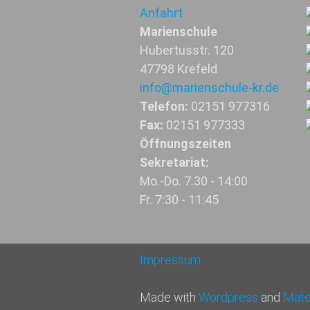
Anfahrt
Marienschule
Hubertusstr. 120
47798 Krefeld
info@marienschule-kr.de
Telefon:
02151 977316
Fax:
02151 977333
Öffnungszeiten
Sekretariat:
Mo.-Do. 7.30 - 14:00
Fr. 7:30 - 11:45
Impressum
Made with
Wordpress
and
Mater