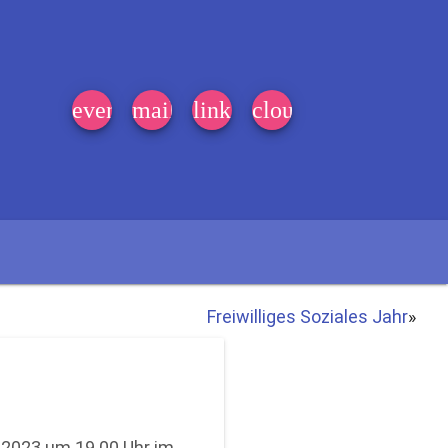
event_note
mail
link
cloud
Freiwilliges Soziales Jahr
»
.2023 um 19.00 Uhr im