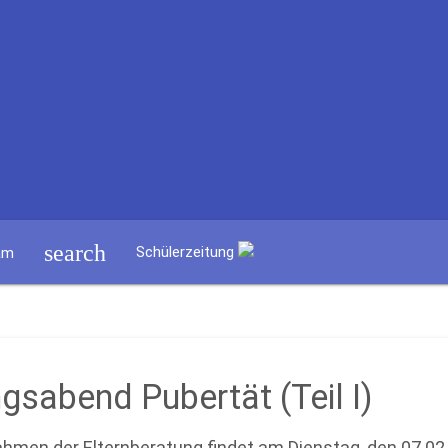
search
Schülerzeitung
am
gsabend Pubertät (Teil I)
hmen der Elternberatung findet am Dienstag, den 07.02