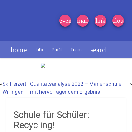
event_note
mail
link
cloud
home
search
Info
Profil
Team
Schülerzeitung
«
Skifreizeit
Qualitätsanalyse 2022 – Marienschule
»
Willingen
mit hervorragendem Ergebnis
Schule für Schüler:
Recycling!