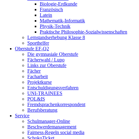
Biologie-Erdkunde
Französisch
Latein
Mathematik-Informatik
Physik-Technik
Praktische Philosophie-Sozialwissenschaften
Lernstandserhebung Klasse 8
Sporthelfer
Oberstufe EF-Q2
Die gymnasiale Oberstufe
Fächerwahl / Lupo
Links zur Oberstufe
Fächer
Facharbeit
Projektkurse
Entschuldigungsverfahren
UNI-TRAINEES
POL&IS
Fremdsprachenkorrespondent
Berufsberatung
Service
Schulmanager-Online
Beschwerdemanagement
Fairness-Regeln social media
SchokoTicket