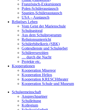
Französisch-Exkursionen
Polen-Schüleraustausch
Spanien-Schüleraustausch
USA – Austausch
Religöses Leben
Vom Geist der Marienschule
Schulpastoral
Aus dem Schulprogramm
Religionsunterricht
Schülerbibelkreis (SBK)
Gottesdienste und Schulgebet
Schülerexerzitien
… durch die Nacht
Projekte etc.
Kooperationen
Kooperation Misereor
Kooperation Helios
Kooperation KRESCHtheater
Kooperation Schule und Museum
Schulgemeinschaft
Ansprechpartner
Schulleitung
Kollegium
Schulsozialarbeit