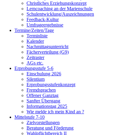
Christliches Erziehungskonzept
Lerncoaching an der Marienschule
Schulentwicklung/Auszeichnungen
Feedback-Kultur
Umfrageergebnisse
Termine/Zeiten/Tage
Terminliste
Kalender
Nachmittagsunterricht
Fächerverteilung (G9)
Zeitraster
AGs etc.
Erprobungsstufe 5-6
Einschulung 2026
Silentium
Erprobungsstufenkonzept
Fremdsprachen
Offener Ganztag
Sanfter Übergang
Informationstag 2025
Wie melde ich mein Kind an ?
Mittelstufe 7-10
Zielvorstellungen
Beratung und Förderung
Wahlpflichtbereich II