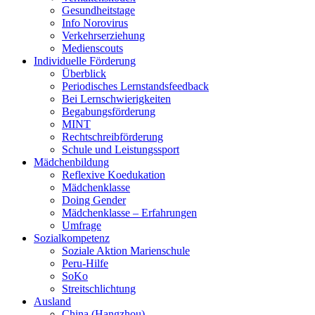
Gesundheitstage
Info Norovirus
Verkehrserziehung
Medienscouts
Individuelle Förderung
Überblick
Periodisches Lernstandsfeedback
Bei Lernschwierigkeiten
Begabungsförderung
MINT
Rechtschreibförderung
Schule und Leistungssport
Mädchenbildung
Reflexive Koedukation
Mädchenklasse
Doing Gender
Mädchenklasse – Erfahrungen
Umfrage
Sozialkompetenz
Soziale Aktion Marienschule
Peru-Hilfe
SoKo
Streitschlichtung
Ausland
China (Hangzhou)