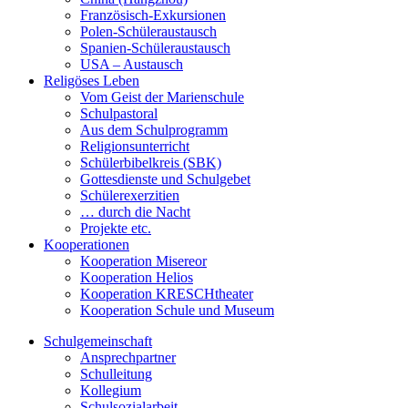
Französisch-Exkursionen
Polen-Schüleraustausch
Spanien-Schüleraustausch
USA – Austausch
Religöses Leben
Vom Geist der Marienschule
Schulpastoral
Aus dem Schulprogramm
Religionsunterricht
Schülerbibelkreis (SBK)
Gottesdienste und Schulgebet
Schülerexerzitien
… durch die Nacht
Projekte etc.
Kooperationen
Kooperation Misereor
Kooperation Helios
Kooperation KRESCHtheater
Kooperation Schule und Museum
Schulgemeinschaft
Ansprechpartner
Schulleitung
Kollegium
Schulsozialarbeit