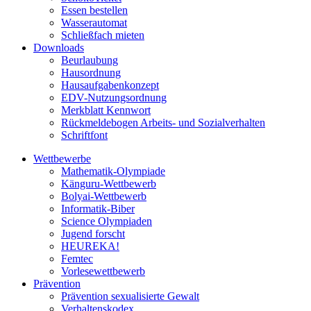
Essen bestellen
Wasserautomat
Schließfach mieten
Downloads
Beurlaubung
Hausordnung
Hausaufgabenkonzept
EDV-Nutzungsordnung
Merkblatt Kennwort
Rückmeldebogen Arbeits- und Sozialverhalten
Schriftfont
Wettbewerbe
Mathematik-Olympiade
Känguru-Wettbewerb
Bolyai-Wettbewerb
Informatik-Biber
Science Olympiaden
Jugend forscht
HEUREKA!
Femtec
Vorlesewettbewerb
Prävention
Prävention sexualisierte Gewalt
Verhaltenskodex