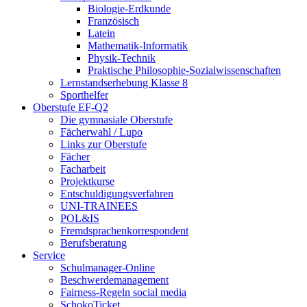
Biologie-Erdkunde
Französisch
Latein
Mathematik-Informatik
Physik-Technik
Praktische Philosophie-Sozialwissenschaften
Lernstandserhebung Klasse 8
Sporthelfer
Oberstufe EF-Q2
Die gymnasiale Oberstufe
Fächerwahl / Lupo
Links zur Oberstufe
Fächer
Facharbeit
Projektkurse
Entschuldigungsverfahren
UNI-TRAINEES
POL&IS
Fremdsprachenkorrespondent
Berufsberatung
Service
Schulmanager-Online
Beschwerdemanagement
Fairness-Regeln social media
SchokoTicket