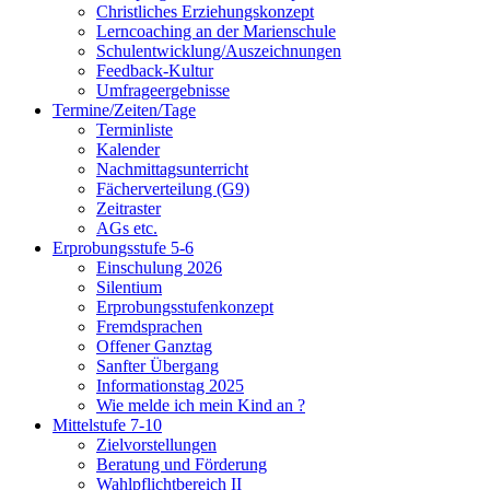
Christliches Erziehungskonzept
Lerncoaching an der Marienschule
Schulentwicklung/Auszeichnungen
Feedback-Kultur
Umfrageergebnisse
Termine/Zeiten/Tage
Terminliste
Kalender
Nachmittagsunterricht
Fächerverteilung (G9)
Zeitraster
AGs etc.
Erprobungsstufe 5-6
Einschulung 2026
Silentium
Erprobungsstufenkonzept
Fremdsprachen
Offener Ganztag
Sanfter Übergang
Informationstag 2025
Wie melde ich mein Kind an ?
Mittelstufe 7-10
Zielvorstellungen
Beratung und Förderung
Wahlpflichtbereich II