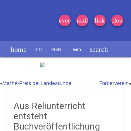
event_note
mail
link
cloud
home
search
Info
Profil
Team
Schülerzeitung
«
Mathe-Preis bei Landesrunde
Förderverein
»
Aus Reliunterricht
entsteht
Buchveröffentlichung