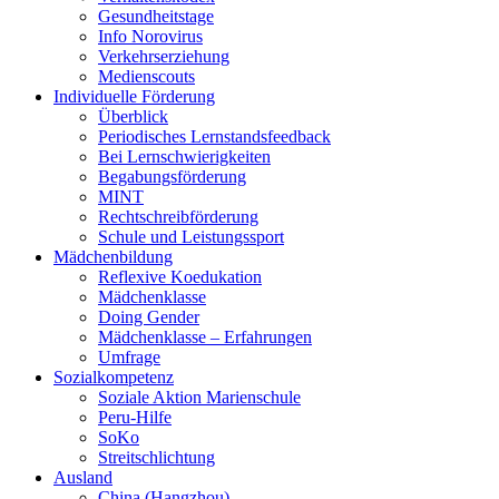
Gesundheitstage
Info Norovirus
Verkehrserziehung
Medienscouts
Individuelle Förderung
Überblick
Periodisches Lernstandsfeedback
Bei Lernschwierigkeiten
Begabungsförderung
MINT
Rechtschreibförderung
Schule und Leistungssport
Mädchenbildung
Reflexive Koedukation
Mädchenklasse
Doing Gender
Mädchenklasse – Erfahrungen
Umfrage
Sozialkompetenz
Soziale Aktion Marienschule
Peru-Hilfe
SoKo
Streitschlichtung
Ausland
China (Hangzhou)