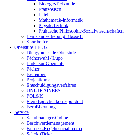
Biologie-Erdkunde
Französisch
Latein
Mathematik-Informatik
Physik-Technik
Praktische Philosophie-Sozialwissenschaften
Lernstandserhebung Klasse 8
Sporthelfer
Oberstufe EF-Q2
Die gymnasiale Oberstufe
Fächerwahl / Lupo
Links zur Oberstufe
Fächer
Facharbeit
Projektkurse
Entschuldigungsverfahren
UNI-TRAINEES
POL&IS
Fremdsprachenkorrespondent
Berufsberatung
Service
Schulmanager-Online
Beschwerdemanagement
Fairness-Regeln social media
SchokoTicket