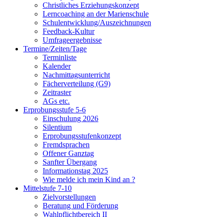
Christliches Erziehungskonzept
Lerncoaching an der Marienschule
Schulentwicklung/Auszeichnungen
Feedback-Kultur
Umfrageergebnisse
Termine/Zeiten/Tage
Terminliste
Kalender
Nachmittagsunterricht
Fächerverteilung (G9)
Zeitraster
AGs etc.
Erprobungsstufe 5-6
Einschulung 2026
Silentium
Erprobungsstufenkonzept
Fremdsprachen
Offener Ganztag
Sanfter Übergang
Informationstag 2025
Wie melde ich mein Kind an ?
Mittelstufe 7-10
Zielvorstellungen
Beratung und Förderung
Wahlpflichtbereich II