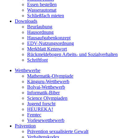
Essen bestellen
Wasserautomat
Schließfach mieten
Downloads
Beurlaubung
Hausordnung
Hausaufgabenkonzept
EDV-Nutzungsordnung
Merkblatt Kennwort
Rückmeldebogen Arbeits- und Sozialverhalten
Schriftfont
Wettbewerbe
Mathematik-Olympiade
Känguru-Wettbewerb
Bolyai-Wettbewerb
Informatik-Biber
Science Olympiaden
Jugend forscht
HEUREKA!
Femtec
Vorlesewettbewerb
Prävention
Prävention sexualisierte Gewalt
Verhaltenskodex