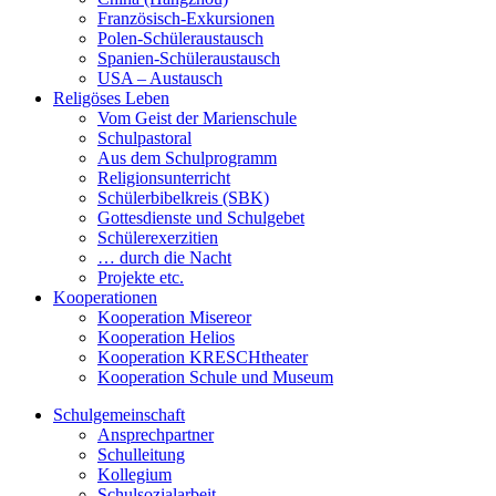
Französisch-Exkursionen
Polen-Schüleraustausch
Spanien-Schüleraustausch
USA – Austausch
Religöses Leben
Vom Geist der Marienschule
Schulpastoral
Aus dem Schulprogramm
Religionsunterricht
Schülerbibelkreis (SBK)
Gottesdienste und Schulgebet
Schülerexerzitien
… durch die Nacht
Projekte etc.
Kooperationen
Kooperation Misereor
Kooperation Helios
Kooperation KRESCHtheater
Kooperation Schule und Museum
Schulgemeinschaft
Ansprechpartner
Schulleitung
Kollegium
Schulsozialarbeit