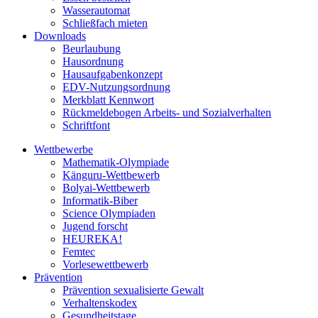
Wasserautomat
Schließfach mieten
Downloads
Beurlaubung
Hausordnung
Hausaufgabenkonzept
EDV-Nutzungsordnung
Merkblatt Kennwort
Rückmeldebogen Arbeits- und Sozialverhalten
Schriftfont
Wettbewerbe
Mathematik-Olympiade
Känguru-Wettbewerb
Bolyai-Wettbewerb
Informatik-Biber
Science Olympiaden
Jugend forscht
HEUREKA!
Femtec
Vorlesewettbewerb
Prävention
Prävention sexualisierte Gewalt
Verhaltenskodex
Gesundheitstage