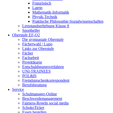
Französisch
Latein
Mathematik-Informatik
Physik-Technik
Praktische Philosophie-Sozialwissenschaften
Lernstandserhebung Klasse 8
Sporthelfer
Oberstufe EF-Q2
Die gymnasiale Oberstufe
Fächerwahl / Lupo
Links zur Oberstufe
Fächer
Facharbeit
Projektkurse
Entschuldigungsverfahren
UNI-TRAINEES
POL&IS
Fremdsprachenkorrespondent
Berufsberatung
Service
Schulmanager-Online
Beschwerdemanagement
Fairness-Regeln social media
SchokoTicket
Essen bestellen