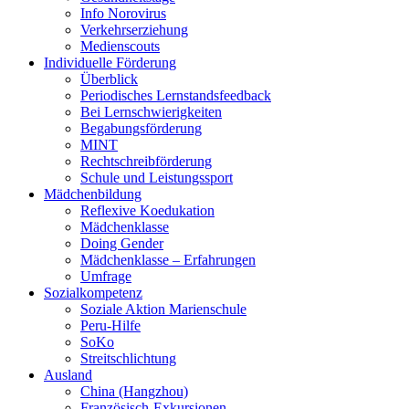
Info Norovirus
Verkehrserziehung
Medienscouts
Individuelle Förderung
Überblick
Periodisches Lernstandsfeedback
Bei Lernschwierigkeiten
Begabungsförderung
MINT
Rechtschreibförderung
Schule und Leistungssport
Mädchenbildung
Reflexive Koedukation
Mädchenklasse
Doing Gender
Mädchenklasse – Erfahrungen
Umfrage
Sozialkompetenz
Soziale Aktion Marienschule
Peru-Hilfe
SoKo
Streitschlichtung
Ausland
China (Hangzhou)
Französisch-Exkursionen