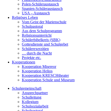
Polen-Schüleraustausch
Spanien-Schüleraustausch
USA – Austausch
Religöses Leben
Vom Geist der Marienschule
Schulpastoral
Aus dem Schulprogramm
Religionsunterricht
Schülerbibelkreis (SBK)
Gottesdienste und Schulgebet
Schülerexerzitien
… durch die Nacht
Projekte etc.
Kooperationen
Kooperation Misereor
Kooperation Helios
Kooperation KRESCHtheater
Kooperation Schule und Museum
Schulgemeinschaft
Ansprechpartner
Schulleitung
Kollegium
Schulsozialarbeit
Schulpastoral