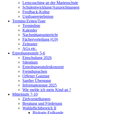
Lerncoaching an der Marienschule
Schulentwicklung/Auszeichnungen
Feedback-Kultur
Umfrageergebnisse
Termine/Zeiten/Tage
Terminliste
Kalender
Nachmittagsunterricht
Fächerverteilung (G9)
Zeitraster
AGs etc.
Erprobungsstufe 5-6
Einschulung 2026
Silentium
Erprobungsstufenkonzept
Fremdsprachen
Offener Ganztag
Sanfter Übergang
Informationstag 2025
Wie melde ich mein Kind an ?
Mittelstufe 7-10
Zielvorstellungen
Beratung und Förderung
Wahlpflichtbereich II
Biologie-Erdkunde