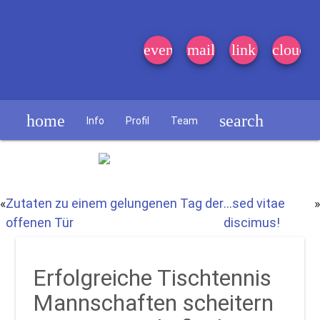
event_note
mail
link
cloud
home
search
Info
Profil
Team
Schülerzeitung
«
Zutaten zu einem gelungenen Tag der
…sed vitae
»
offenen Tür
discimus!
Erfolgreiche Tischtennis
Mannschaften scheitern