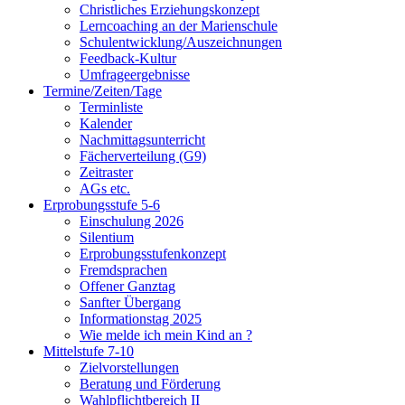
Christliches Erziehungskonzept
Lerncoaching an der Marienschule
Schulentwicklung/Auszeichnungen
Feedback-Kultur
Umfrageergebnisse
Termine/Zeiten/Tage
Terminliste
Kalender
Nachmittagsunterricht
Fächerverteilung (G9)
Zeitraster
AGs etc.
Erprobungsstufe 5-6
Einschulung 2026
Silentium
Erprobungsstufenkonzept
Fremdsprachen
Offener Ganztag
Sanfter Übergang
Informationstag 2025
Wie melde ich mein Kind an ?
Mittelstufe 7-10
Zielvorstellungen
Beratung und Förderung
Wahlpflichtbereich II