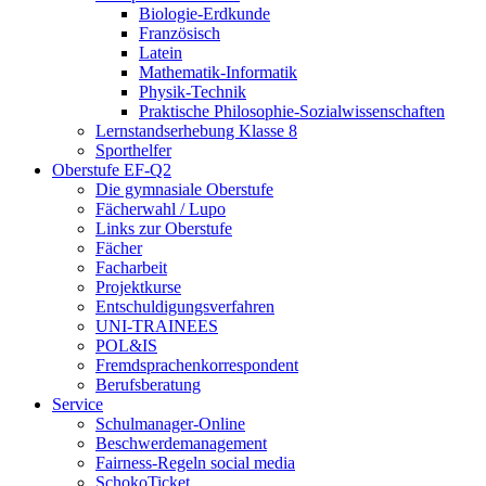
Biologie-Erdkunde
Französisch
Latein
Mathematik-Informatik
Physik-Technik
Praktische Philosophie-Sozialwissenschaften
Lernstandserhebung Klasse 8
Sporthelfer
Oberstufe EF-Q2
Die gymnasiale Oberstufe
Fächerwahl / Lupo
Links zur Oberstufe
Fächer
Facharbeit
Projektkurse
Entschuldigungsverfahren
UNI-TRAINEES
POL&IS
Fremdsprachenkorrespondent
Berufsberatung
Service
Schulmanager-Online
Beschwerdemanagement
Fairness-Regeln social media
SchokoTicket