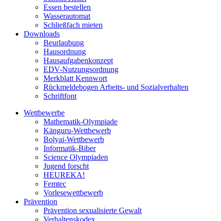
Essen bestellen
Wasserautomat
Schließfach mieten
Downloads
Beurlaubung
Hausordnung
Hausaufgabenkonzept
EDV-Nutzungsordnung
Merkblatt Kennwort
Rückmeldebogen Arbeits- und Sozialverhalten
Schriftfont
Wettbewerbe
Mathematik-Olympiade
Känguru-Wettbewerb
Bolyai-Wettbewerb
Informatik-Biber
Science Olympiaden
Jugend forscht
HEUREKA!
Femtec
Vorlesewettbewerb
Prävention
Prävention sexualisierte Gewalt
Verhaltenskodex