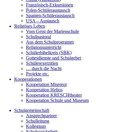
Französisch-Exkursionen
Polen-Schüleraustausch
Spanien-Schüleraustausch
USA – Austausch
Religöses Leben
Vom Geist der Marienschule
Schulpastoral
Aus dem Schulprogramm
Religionsunterricht
Schülerbibelkreis (SBK)
Gottesdienste und Schulgebet
Schülerexerzitien
… durch die Nacht
Projekte etc.
Kooperationen
Kooperation Misereor
Kooperation Helios
Kooperation KRESCHtheater
Kooperation Schule und Museum
Schulgemeinschaft
Ansprechpartner
Schulleitung
Kollegium
Schulsozialarbeit