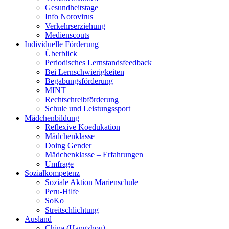
Gesundheitstage
Info Norovirus
Verkehrserziehung
Medienscouts
Individuelle Förderung
Überblick
Periodisches Lernstandsfeedback
Bei Lernschwierigkeiten
Begabungsförderung
MINT
Rechtschreibförderung
Schule und Leistungssport
Mädchenbildung
Reflexive Koedukation
Mädchenklasse
Doing Gender
Mädchenklasse – Erfahrungen
Umfrage
Sozialkompetenz
Soziale Aktion Marienschule
Peru-Hilfe
SoKo
Streitschlichtung
Ausland
China (Hangzhou)