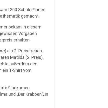
esamt 260 Schüler*innen
Mathematik gemacht.
ehmer bekam in diesem
h gewissen Vorgaben
rpreis erhalten.
urg
) als 2. Preis freuen.
aren Matilda (2. Preis),
machte außerdem den
 ein T-Shirt vom
 Stufe 9 bekamen
alma und „Der Krabben“, in