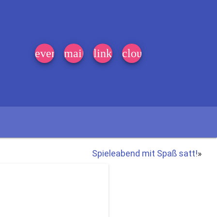
event_note
mail
link
cloud
Spieleabend mit Spaß satt!
»