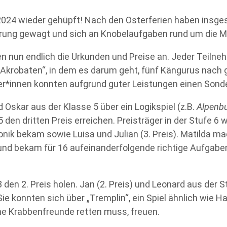
2024 wieder gehüpft! Nach den Osterferien haben insg
prung gewagt und sich an Knobelaufgaben rund um die 
 nun endlich die Urkunden und Preise an. Jeder Teiln
- Akrobaten“, in dem es darum geht, fünf Kängurus nac
r*innen konnten aufgrund guter Leistungen einen Sonde
 Oskar aus der Klasse 5 über ein Logikspiel (z.B.
Alpenb
 den dritten Preis erreichen. Preisträger in der Stufe 6 w
onik bekam sowie Luisa und Julian (3. Preis). Matilda 
nd bekam für 16 aufeinanderfolgende richtige Aufgaben
8 den 2. Preis holen. Jan (2. Preis) und Leonard aus der
ie konnten sich über „Tremplin“, ein Spiel ähnlich wie H
e Krabbenfreunde retten muss, freuen.