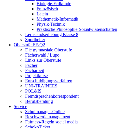
Biologie-Erdkunde
Französisch
Latein
Mathematik-Informatik
Physik-Technik
Praktische Philosophie-Sozialwissenschaften
Lernstandserhebung Klasse 8
Sporthelfer
Oberstufe EF-Q2
Die gymnasiale Oberstufe
Fächerwahl / Lupo
Links zur Oberstufe
Fächer
Facharbeit
Projektkurse
Entschuldigungsverfahren
UNI-TRAINEES
POL&IS
Fremdsprachenkorrespondent
Berufsberatung
Service
Schulmanager-Online
Beschwerdemanagement
Fairness-Regeln social media
SchokoTicket