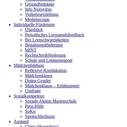
Gesundheitstage
Info Norovirus
Verkehrserziehung
Medienscouts
Individuelle Förderung
Überblick
Periodisches Lernstandsfeedback
Bei Lernschwierigkeiten
Begabungsförderung
MINT
Rechtschreibförderung
Schule und Leistungssport
Mädchenbildung
Reflexive Koedukation
Mädchenklasse
Doing Gender
Mädchenklasse – Erfahrungen
Umfrage
Sozialkompetenz
Soziale Aktion Marienschule
Peru-Hilfe
SoKo
Streitschlichtung
Ausland
China (Hangzhou)