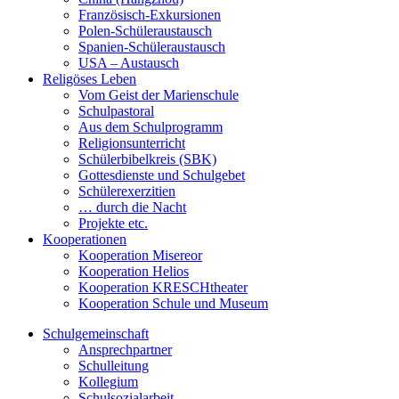
Französisch-Exkursionen
Polen-Schüleraustausch
Spanien-Schüleraustausch
USA – Austausch
Religöses Leben
Vom Geist der Marienschule
Schulpastoral
Aus dem Schulprogramm
Religionsunterricht
Schülerbibelkreis (SBK)
Gottesdienste und Schulgebet
Schülerexerzitien
… durch die Nacht
Projekte etc.
Kooperationen
Kooperation Misereor
Kooperation Helios
Kooperation KRESCHtheater
Kooperation Schule und Museum
Schulgemeinschaft
Ansprechpartner
Schulleitung
Kollegium
Schulsozialarbeit