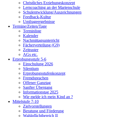
Christliches Erziehungskonzept
Lerncoaching an der Marienschule
Schulentwicklung/Auszeichnungen
Feedback-Kultur
Umfrageergebnisse
Termine/Zeiten/Tage
Terminliste
Kalender
Nachmittagsunterricht
Fächerverteilung (G9)
Zeitraster
AGs etc.
Erprobungsstufe 5-6
Einschulung 2026
Silentium
Erprobungsstufenkonzept
Fremdsprachen
Offener Ganztag
Sanfter Übergang
Informationstag 2025
Wie melde ich mein Kind an ?
Mittelstufe 7-10
Zielvorstellungen
Beratung und Förderung
Wahlpflichtbereich II