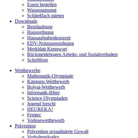
Essen bestellen
Wasserautomat
Schließfach mieten
Downloads
Beurlaubung
Hausordnung
Hausaufgabenkonzept
EDV-Nutzungsordnung
Merkblatt Kennwort
Rückmeldebogen Arbeits- und Sozialverhalten
Schriftfont
Wettbewerbe
Mathematik-Olympiade
Känguru-Wettbewerb
Bolyai-Wettbewerb
Informatik-Biber
Science Olympiaden
Jugend forscht
HEUREKA!
Femtec
Vorlesewettbewerb
Prävention
Prävention sexualisierte Gewalt
Verhaltenskodex