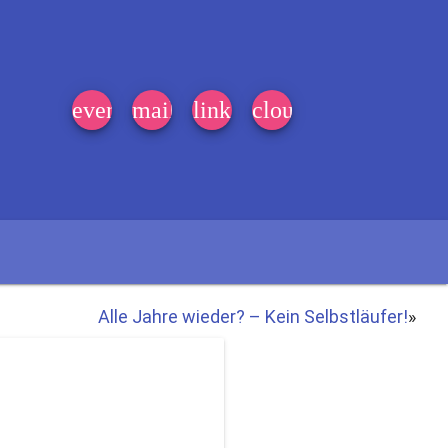
event_note
mail
link
cloud
Alle Jahre wieder? – Kein Selbstläufer!
»