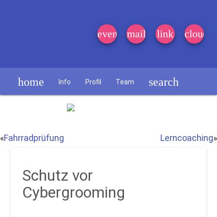
event_note
mail
link
cloud
home
search
Info
Profil
Team
Schülerzeitung
«
Fahrradprüfung
Lerncoaching
»
Schutz vor
Cybergrooming