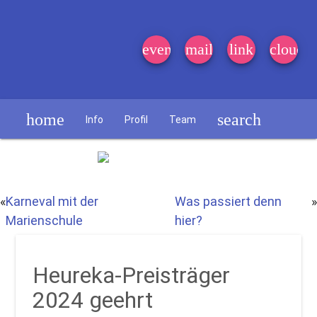
event_note
mail
link
cloud
home
search
Info
Profil
Team
Schülerzeitung
«
Karneval mit der
Was passiert denn
»
Marienschule
hier?
Heureka-Preisträger
2024 geehrt