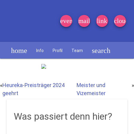
event_note
mail
link
cloud
home
search
Info
Profil
Team
Schülerzeitung
«
Heureka-Preisträger 2024
Meister und
»
geehrt
Vizemeister
Was passiert denn hier?