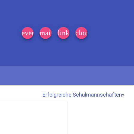
event_note
mail
link
cloud
Erfolgreiche Schulmannschaften
»