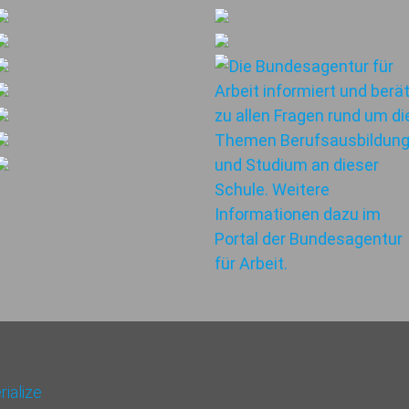
ialize