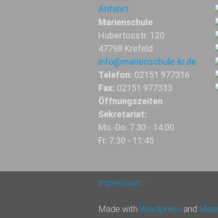
Anfahrt
Marienschule
Hubertusstr. 120
47798 Krefeld
info@marienschule-kr.de
Telefon:
02151 977316
Fax:
02151 977333
Öffnungszeiten
Sekretariat:
Mo.-Do. 7.30 - 14:00
Fr. 7:30 - 11:45
Impressum
Made with
Wordpress
and
Mater