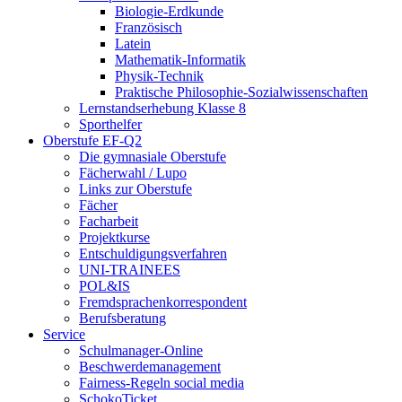
Biologie-Erdkunde
Französisch
Latein
Mathematik-Informatik
Physik-Technik
Praktische Philosophie-Sozialwissenschaften
Lernstandserhebung Klasse 8
Sporthelfer
Oberstufe EF-Q2
Die gymnasiale Oberstufe
Fächerwahl / Lupo
Links zur Oberstufe
Fächer
Facharbeit
Projektkurse
Entschuldigungsverfahren
UNI-TRAINEES
POL&IS
Fremdsprachenkorrespondent
Berufsberatung
Service
Schulmanager-Online
Beschwerdemanagement
Fairness-Regeln social media
SchokoTicket