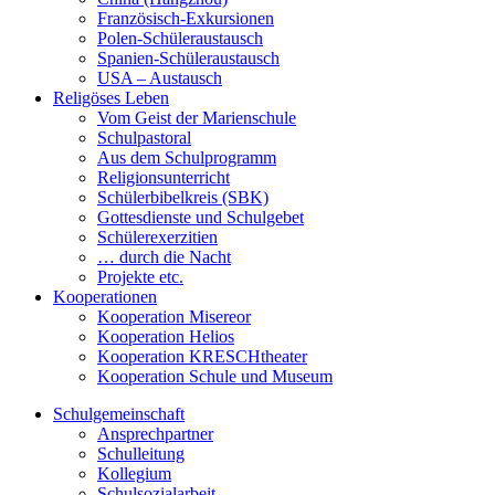
Französisch-Exkursionen
Polen-Schüleraustausch
Spanien-Schüleraustausch
USA – Austausch
Religöses Leben
Vom Geist der Marienschule
Schulpastoral
Aus dem Schulprogramm
Religionsunterricht
Schülerbibelkreis (SBK)
Gottesdienste und Schulgebet
Schülerexerzitien
… durch die Nacht
Projekte etc.
Kooperationen
Kooperation Misereor
Kooperation Helios
Kooperation KRESCHtheater
Kooperation Schule und Museum
Schulgemeinschaft
Ansprechpartner
Schulleitung
Kollegium
Schulsozialarbeit