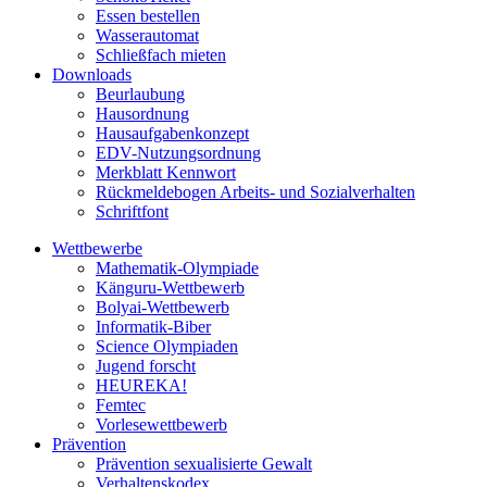
Essen bestellen
Wasserautomat
Schließfach mieten
Downloads
Beurlaubung
Hausordnung
Hausaufgabenkonzept
EDV-Nutzungsordnung
Merkblatt Kennwort
Rückmeldebogen Arbeits- und Sozialverhalten
Schriftfont
Wettbewerbe
Mathematik-Olympiade
Känguru-Wettbewerb
Bolyai-Wettbewerb
Informatik-Biber
Science Olympiaden
Jugend forscht
HEUREKA!
Femtec
Vorlesewettbewerb
Prävention
Prävention sexualisierte Gewalt
Verhaltenskodex