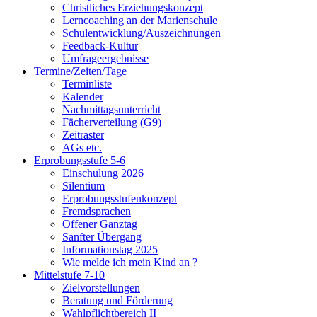
Christliches Erziehungskonzept
Lerncoaching an der Marienschule
Schulentwicklung/Auszeichnungen
Feedback-Kultur
Umfrageergebnisse
Termine/Zeiten/Tage
Terminliste
Kalender
Nachmittagsunterricht
Fächerverteilung (G9)
Zeitraster
AGs etc.
Erprobungsstufe 5-6
Einschulung 2026
Silentium
Erprobungsstufenkonzept
Fremdsprachen
Offener Ganztag
Sanfter Übergang
Informationstag 2025
Wie melde ich mein Kind an ?
Mittelstufe 7-10
Zielvorstellungen
Beratung und Förderung
Wahlpflichtbereich II