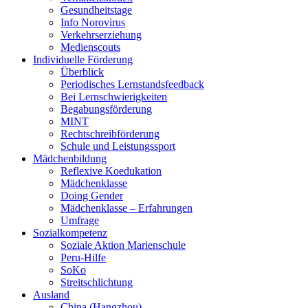
Gesundheitstage
Info Norovirus
Verkehrserziehung
Medienscouts
Individuelle Förderung
Überblick
Periodisches Lernstandsfeedback
Bei Lernschwierigkeiten
Begabungsförderung
MINT
Rechtschreibförderung
Schule und Leistungssport
Mädchenbildung
Reflexive Koedukation
Mädchenklasse
Doing Gender
Mädchenklasse – Erfahrungen
Umfrage
Sozialkompetenz
Soziale Aktion Marienschule
Peru-Hilfe
SoKo
Streitschlichtung
Ausland
China (Hangzhou)