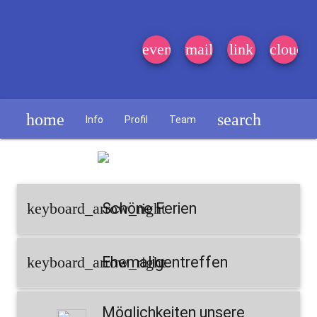
event_note
mail
link
cloud
home
search
Info
Profil
Team
Schülerzeitung
keyboard_arrow_right
Schöne Ferien
keyboard_arrow_right
Ehemaligentreffen
Möglichkeiten unsere