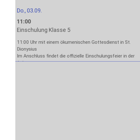
Do., 03.09.
11:00
Einschulung Klasse 5
11:00 Uhr mit einem ökumenischen Gottesdienst in St.
Dionysius
Im Anschluss findet die offizielle Einschulungsfeier in der
Aula statt.
Das Ende der Veranstaltung ist gegen 13:00 Uhr
vorgesehen.
Fr., 04.09.
8:00
Stufe 5: Lernen lernen
1. – 4. Stunde: Methodenlernen mit den Klassenleitungen
Sa., 05.09. – Fr., 11.09.