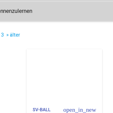
ennenzulernen
3
» älter
open_in_new
SV-BALL