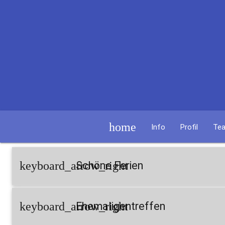
home
Info
Profil
Te
keyboard_arrow_right
Schöne Ferien
keyboard_arrow_right
Ehemaligentreffen