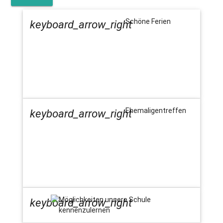
Schöne Ferien
keyboard_arrow_right
Ehemaligentreffen
keyboard_arrow_right
Möglichkeiten unsere Schule
keyboard_arrow_right
kennenzulernen