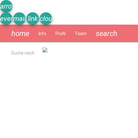
arrow_upward
event_note
mail
link
cloud
home
search
Info
Profil
Team
Schülerzeitung
Suche nach
Allgemein
Kurzbeschreibung
Ergebnisse Qualitätsanalyse 2022
Schulverpflegung
Geschichte
Impressum
Datenschutzerklärung
Schulprogramm