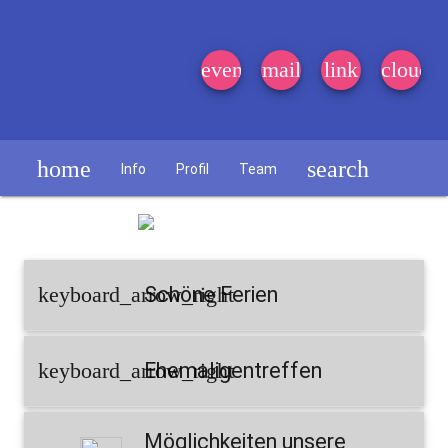
event_note
mail
link
cloud
home
search
Info
Profil
Team
Schülerzeitung
keyboard_arrow_right
Schöne Ferien
keyboard_arrow_right
Ehemaligentreffen
Möglichkeiten unsere