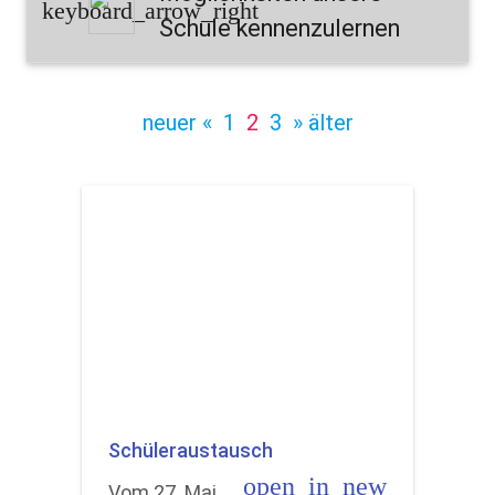
keyboard_arrow_right
Schule kennenzulernen
neuer «
1
2
3
» älter
Schüleraustausch
open_in_new
Vom 27. Mai