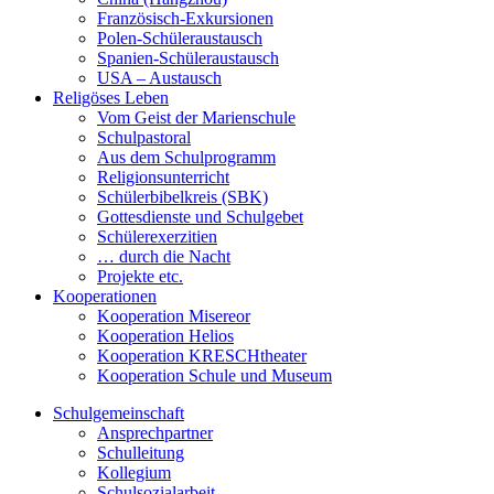
Französisch-Exkursionen
Polen-Schüleraustausch
Spanien-Schüleraustausch
USA – Austausch
Religöses Leben
Vom Geist der Marienschule
Schulpastoral
Aus dem Schulprogramm
Religionsunterricht
Schülerbibelkreis (SBK)
Gottesdienste und Schulgebet
Schülerexerzitien
… durch die Nacht
Projekte etc.
Kooperationen
Kooperation Misereor
Kooperation Helios
Kooperation KRESCHtheater
Kooperation Schule und Museum
Schulgemeinschaft
Ansprechpartner
Schulleitung
Kollegium
Schulsozialarbeit