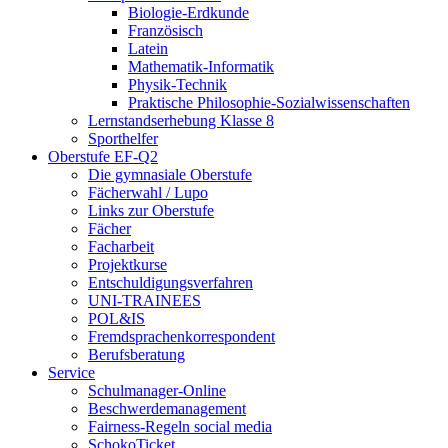
Biologie-Erdkunde
Französisch
Latein
Mathematik-Informatik
Physik-Technik
Praktische Philosophie-Sozialwissenschaften
Lernstandserhebung Klasse 8
Sporthelfer
Oberstufe EF-Q2
Die gymnasiale Oberstufe
Fächerwahl / Lupo
Links zur Oberstufe
Fächer
Facharbeit
Projektkurse
Entschuldigungsverfahren
UNI-TRAINEES
POL&IS
Fremdsprachenkorrespondent
Berufsberatung
Service
Schulmanager-Online
Beschwerdemanagement
Fairness-Regeln social media
SchokoTicket