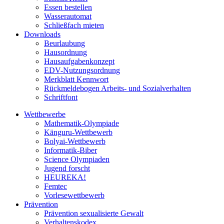
Essen bestellen
Wasserautomat
Schließfach mieten
Downloads
Beurlaubung
Hausordnung
Hausaufgabenkonzept
EDV-Nutzungsordnung
Merkblatt Kennwort
Rückmeldebogen Arbeits- und Sozialverhalten
Schriftfont
Wettbewerbe
Mathematik-Olympiade
Känguru-Wettbewerb
Bolyai-Wettbewerb
Informatik-Biber
Science Olympiaden
Jugend forscht
HEUREKA!
Femtec
Vorlesewettbewerb
Prävention
Prävention sexualisierte Gewalt
Verhaltenskodex