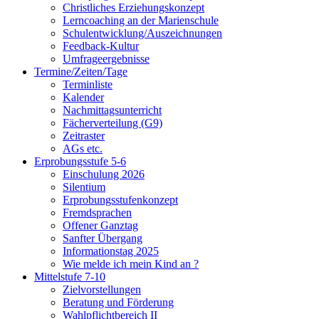
Christliches Erziehungskonzept
Lerncoaching an der Marienschule
Schulentwicklung/Auszeichnungen
Feedback-Kultur
Umfrageergebnisse
Termine/Zeiten/Tage
Terminliste
Kalender
Nachmittagsunterricht
Fächerverteilung (G9)
Zeitraster
AGs etc.
Erprobungsstufe 5-6
Einschulung 2026
Silentium
Erprobungsstufenkonzept
Fremdsprachen
Offener Ganztag
Sanfter Übergang
Informationstag 2025
Wie melde ich mein Kind an ?
Mittelstufe 7-10
Zielvorstellungen
Beratung und Förderung
Wahlpflichtbereich II