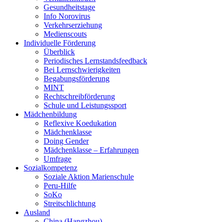
Gesundheitstage
Info Norovirus
Verkehrserziehung
Medienscouts
Individuelle Förderung
Überblick
Periodisches Lernstandsfeedback
Bei Lernschwierigkeiten
Begabungsförderung
MINT
Rechtschreibförderung
Schule und Leistungssport
Mädchenbildung
Reflexive Koedukation
Mädchenklasse
Doing Gender
Mädchenklasse – Erfahrungen
Umfrage
Sozialkompetenz
Soziale Aktion Marienschule
Peru-Hilfe
SoKo
Streitschlichtung
Ausland
China (Hangzhou)