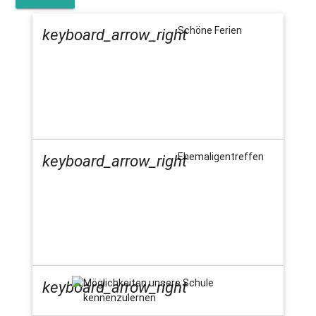
Schöne Ferien
keyboard_arrow_right
Ehemaligentreffen
keyboard_arrow_right
Möglichkeiten unsere Schule
keyboard_arrow_right
kennenzulernen