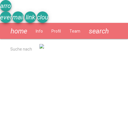
arrow_upward
event_note
mail
link
cloud
home
search
Info
Profil
Team
Schülerzeitung
Suche nach
Allgemein
Kurzbeschreibung
Ergebnisse Qualitätsanalyse 2022
Schulverpflegung
Geschichte
Impressum
Datenschutzerklärung
Schulprogramm