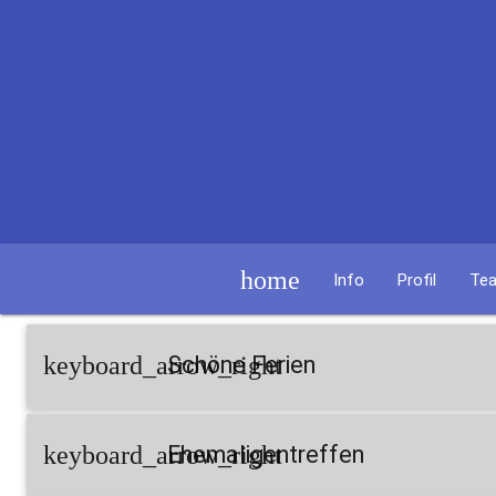
home
Info
Profil
Te
keyboard_arrow_right
Schöne Ferien
keyboard_arrow_right
Ehemaligentreffen