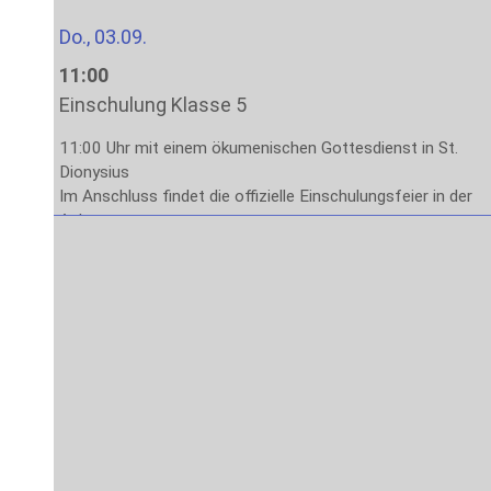
Do., 03.09.
11:00
Einschulung Klasse 5
11:00 Uhr mit einem ökumenischen Gottesdienst in St.
Dionysius
Im Anschluss findet die offizielle Einschulungsfeier in der
Aula statt.
Das Ende der Veranstaltung ist gegen 13:00 Uhr
vorgesehen.
Fr., 04.09.
8:00
Stufe 5: Lernen lernen
1. – 4. Stunde: Methodenlernen mit den Klassenleitungen
Sa., 05.09. – Fr., 11.09.