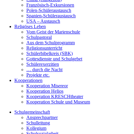
Französisch-Exkursionen
Polen-Schüleraustausch
Spanien-Schüleraustausch
USA – Austausch
Religöses Leben
Vom Geist der Marienschule
Schulpastoral
Aus dem Schulprogramm
Religionsunterricht
Schülerbibelkreis (SBK)
Gottesdienste und Schulgebet
Schülerexerzitien
… durch die Nacht
Projekte etc.
Kooperationen
Kooperation Misereor
Kooperation Helios
Kooperation KRESCHtheater
Kooperation Schule und Museum
Schulgemeinschaft
Ansprechpartner
Schulleitung
Kollegium
Schulsozialarbeit