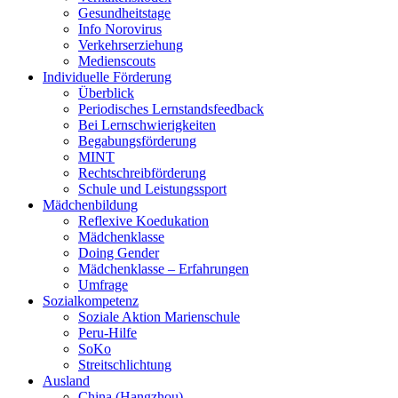
Gesundheitstage
Info Norovirus
Verkehrserziehung
Medienscouts
Individuelle Förderung
Überblick
Periodisches Lernstandsfeedback
Bei Lernschwierigkeiten
Begabungsförderung
MINT
Rechtschreibförderung
Schule und Leistungssport
Mädchenbildung
Reflexive Koedukation
Mädchenklasse
Doing Gender
Mädchenklasse – Erfahrungen
Umfrage
Sozialkompetenz
Soziale Aktion Marienschule
Peru-Hilfe
SoKo
Streitschlichtung
Ausland
China (Hangzhou)