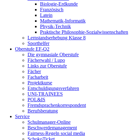
Biologie-Erdkunde
Französisch
Latein
Mathematik-Informatik
Physik-Technik
Praktische Philosophie-Sozialwissenschaften
Lernstandserhebung Klasse 8
Sporthelfer
Oberstufe EF-Q2
Die gymnasiale Oberstufe
Fächerwahl / Lupo
Links zur Oberstufe
Fächer
Facharbeit
Projektkurse
Entschuldigungsverfahren
UNI-TRAINEES
POL&IS
Fremdsprachenkorrespondent
Berufsberatung
Service
Schulmanager-Online
Beschwerdemanagement
Fairness-Regeln social media
SchokoTicket