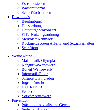
Essen bestellen
Wasserautomat
Schließfach mieten
Downloads
Beurlaubung
Hausordnung
Hausaufgabenkonzept
EDV-Nutzungsordnung
Merkblatt Kennwort
Rückmeldebogen Arbeits- und Sozialverhalten
Schriftfont
Wettbewerbe
Mathematik-Olympiade
Känguru-Wettbewerb
Bolyai-Wettbewerb
Informatik-Biber
Science Olympiaden
Jugend forscht
HEUREKA!
Femtec
Vorlesewettbewerb
Prävention
Prävention sexualisierte Gewalt
Verhaltenskodex