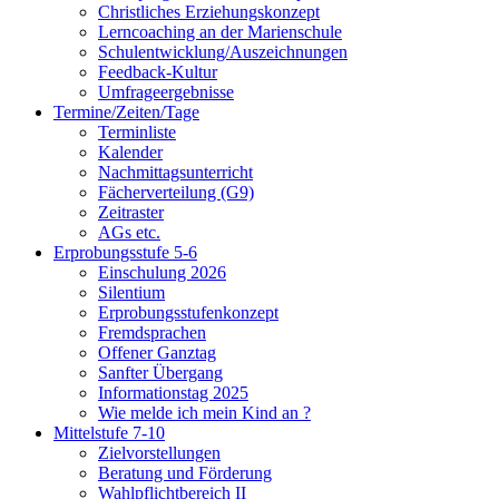
Christliches Erziehungskonzept
Lerncoaching an der Marienschule
Schulentwicklung/Auszeichnungen
Feedback-Kultur
Umfrageergebnisse
Termine/Zeiten/Tage
Terminliste
Kalender
Nachmittagsunterricht
Fächerverteilung (G9)
Zeitraster
AGs etc.
Erprobungsstufe 5-6
Einschulung 2026
Silentium
Erprobungsstufenkonzept
Fremdsprachen
Offener Ganztag
Sanfter Übergang
Informationstag 2025
Wie melde ich mein Kind an ?
Mittelstufe 7-10
Zielvorstellungen
Beratung und Förderung
Wahlpflichtbereich II