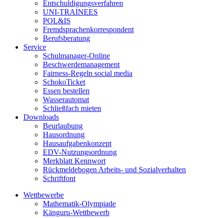
Entschuldigungsverfahren
UNI-TRAINEES
POL&IS
Fremdsprachenkorrespondent
Berufsberatung
Service
Schulmanager-Online
Beschwerdemanagement
Fairness-Regeln social media
SchokoTicket
Essen bestellen
Wasserautomat
Schließfach mieten
Downloads
Beurlaubung
Hausordnung
Hausaufgabenkonzept
EDV-Nutzungsordnung
Merkblatt Kennwort
Rückmeldebogen Arbeits- und Sozialverhalten
Schriftfont
Wettbewerbe
Mathematik-Olympiade
Känguru-Wettbewerb