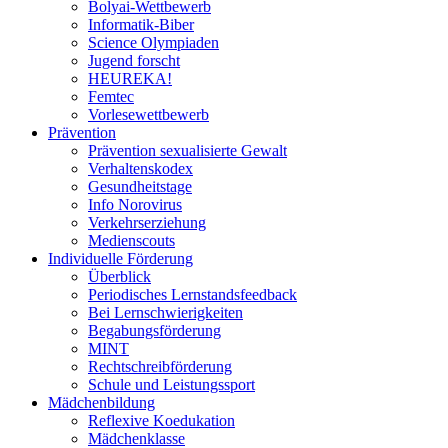
Bolyai-Wettbewerb
Informatik-Biber
Science Olympiaden
Jugend forscht
HEUREKA!
Femtec
Vorlesewettbewerb
Prävention
Prävention sexualisierte Gewalt
Verhaltenskodex
Gesundheitstage
Info Norovirus
Verkehrserziehung
Medienscouts
Individuelle Förderung
Überblick
Periodisches Lernstandsfeedback
Bei Lernschwierigkeiten
Begabungsförderung
MINT
Rechtschreibförderung
Schule und Leistungssport
Mädchenbildung
Reflexive Koedukation
Mädchenklasse