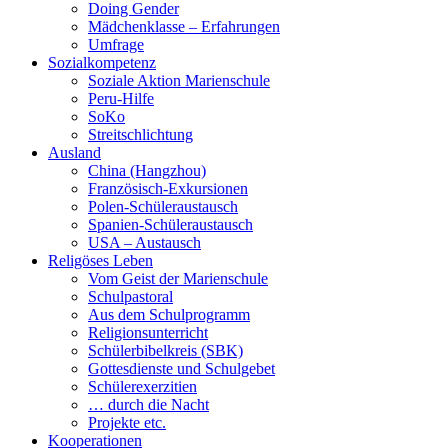
Doing Gender
Mädchenklasse – Erfahrungen
Umfrage
Sozialkompetenz
Soziale Aktion Marienschule
Peru-Hilfe
SoKo
Streitschlichtung
Ausland
China (Hangzhou)
Französisch-Exkursionen
Polen-Schüleraustausch
Spanien-Schüleraustausch
USA – Austausch
Religöses Leben
Vom Geist der Marienschule
Schulpastoral
Aus dem Schulprogramm
Religionsunterricht
Schülerbibelkreis (SBK)
Gottesdienste und Schulgebet
Schülerexerzitien
… durch die Nacht
Projekte etc.
Kooperationen