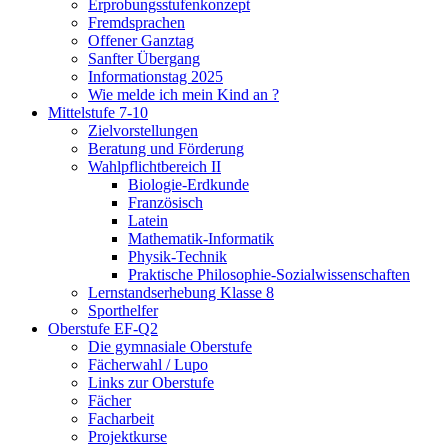
Erprobungsstufenkonzept
Fremdsprachen
Offener Ganztag
Sanfter Übergang
Informationstag 2025
Wie melde ich mein Kind an ?
Mittelstufe 7-10
Zielvorstellungen
Beratung und Förderung
Wahlpflichtbereich II
Biologie-Erdkunde
Französisch
Latein
Mathematik-Informatik
Physik-Technik
Praktische Philosophie-Sozialwissenschaften
Lernstandserhebung Klasse 8
Sporthelfer
Oberstufe EF-Q2
Die gymnasiale Oberstufe
Fächerwahl / Lupo
Links zur Oberstufe
Fächer
Facharbeit
Projektkurse