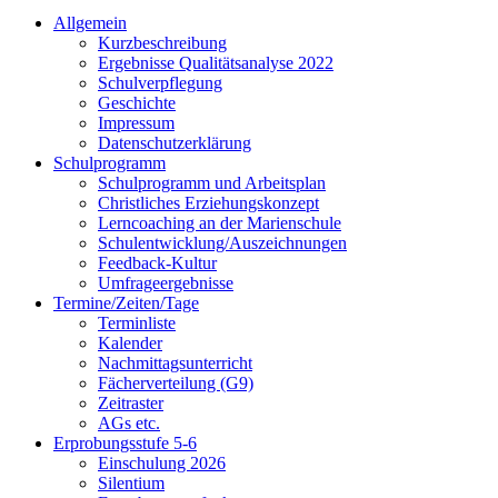
Allgemein
Kurzbeschreibung
Ergebnisse Qualitätsanalyse 2022
Schulverpflegung
Geschichte
Impressum
Datenschutzerklärung
Schulprogramm
Schulprogramm und Arbeitsplan
Christliches Erziehungskonzept
Lerncoaching an der Marienschule
Schulentwicklung/Auszeichnungen
Feedback-Kultur
Umfrageergebnisse
Termine/Zeiten/Tage
Terminliste
Kalender
Nachmittagsunterricht
Fächerverteilung (G9)
Zeitraster
AGs etc.
Erprobungsstufe 5-6
Einschulung 2026
Silentium