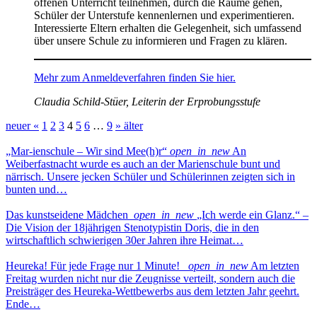
offenen Unterricht teilnehmen, durch die Räume gehen,
Schüler der Unterstufe kennenlernen und experimentieren.
Interessierte Eltern erhalten die Gelegenheit, sich umfassend
über unsere Schule zu informieren und Fragen zu klären.
Mehr zum Anmeldeverfahren finden Sie hier.
Claudia Schild-Stüer, Leiterin der Erprobungsstufe
neuer «
1
2
3
4
5
6
…
9
» älter
„Mar-ienschule – Wir sind Mee(h)r“
open_in_new
An
Weiberfastnacht wurde es auch an der Marienschule bunt und
närrisch. Unsere jecken Schüler und Schülerinnen zeigten sich in
bunten und…
Das kunstseidene Mädchen
open_in_new
„Ich werde ein Glanz.“ –
Die Vision der 18jährigen Stenotypistin Doris, die in den
wirtschaftlich schwierigen 30er Jahren ihre Heimat…
Heureka! Für jede Frage nur 1 Minute!
open_in_new
Am letzten
Freitag wurden nicht nur die Zeugnisse verteilt, sondern auch die
Preisträger des Heureka-Wettbewerbs aus dem letzten Jahr geehrt.
Ende…