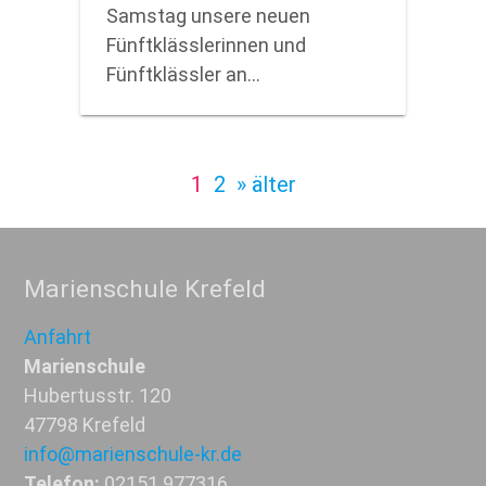
Samstag unsere neuen
Fünftklässlerinnen und
Fünftklässler an…
1
2
» älter
Marienschule Krefeld
Anfahrt
Marienschule
Hubertusstr. 120
47798 Krefeld
info@marienschule-kr.de
Telefon:
02151 977316