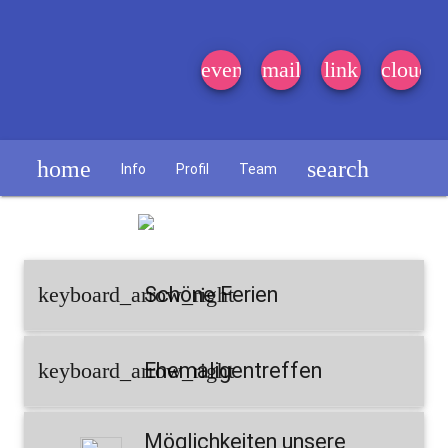
event_note
mail
link
cloud
home
search
Info
Profil
Team
Schülerzeitung
keyboard_arrow_right
Schöne Ferien
keyboard_arrow_right
Ehemaligentreffen
Möglichkeiten unsere