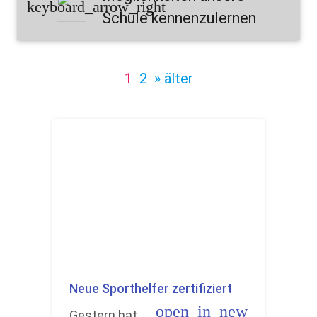
keyboard_arrow_right
Schule kennenzulernen
1
2
» älter
Neue Sporthelfer zertifiziert
open_in_new
Gestern hat