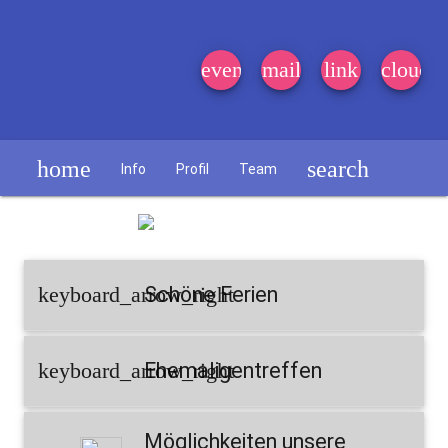
event_note
mail
link
cloud
home
search
Info
Profil
Team
Schülerzeitung
keyboard_arrow_right
Schöne Ferien
keyboard_arrow_right
Ehemaligentreffen
Möglichkeiten unsere