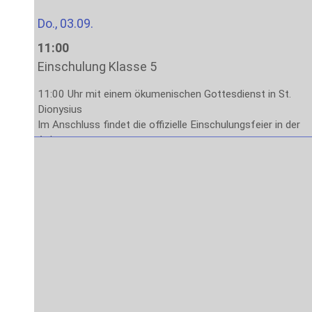
Do., 03.09.
11:00
Einschulung Klasse 5
11:00 Uhr mit einem ökumenischen Gottesdienst in St.
Dionysius
Im Anschluss findet die offizielle Einschulungsfeier in der
Aula statt.
Das Ende der Veranstaltung ist gegen 13:00 Uhr
vorgesehen.
Fr., 04.09.
8:00
Stufe 5: Lernen lernen
1. – 4. Stunde: Methodenlernen mit den Klassenleitungen
Sa., 05.09. – Fr., 11.09.