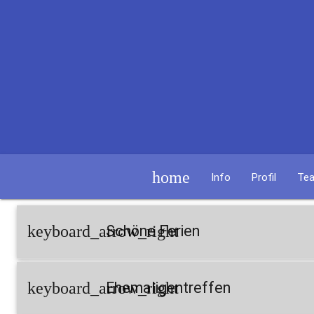
home
Info
Profil
Te
keyboard_arrow_right
Schöne Ferien
keyboard_arrow_right
Ehemaligentreffen